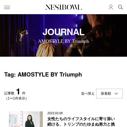
HOME
JOB
JOURNAL
求人検索
AMOSTYLE BY Triumph
新着求人
ブランド一覧
JOURNAL
COLLABORATION
Tag: AMOSTYLE BY Triumph
インタビュー
コラボ募集一覧
エデュケーション
コラボ募集記事
1
ニュース＆イベント
コラボ実績案内
記事数
件
並べ替え
データ
（1〜1件表示）
SERVICE
MEMBER
2023.03.08
女性たちのライフスタイルに寄り添い
初めての方へ
ログイン
続ける、トリンプのたゆまぬ努力と挑