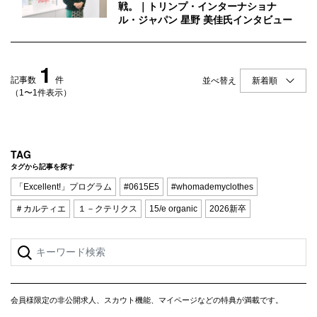
Q&A
会員登録
戦。｜トリンプ・インターナショナ
ル・ジャパン 星野 美佳氏インタビュー
企業担当の方へ
企業ログイン
1
記事数
件
並べ替え
（1〜1件表示）
プライバシーポリシー
利用規約
TAG
運営会社
タグから記事を探す
「Excellent!」プログラム
#0615E5
#whomademyclothes
＃カルティエ
１－クテリクス
15/e organic
2026新卒
会員様限定の非公開求人、スカウト機能、マイページなどの特典が満載です。