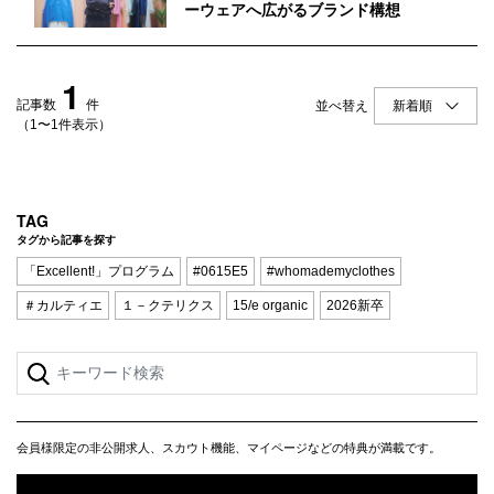
Q&A
会員登録
ーウェアへ広がるブランド構想
企業担当の方へ
企業ログイン
1
記事数
件
並べ替え
（1〜1件表示）
プライバシーポリシー
利用規約
TAG
タグから記事を探す
運営会社
「Excellent!」プログラム
#0615E5
#whomademyclothes
＃カルティエ
１－クテリクス
15/e organic
2026新卒
会員様限定の非公開求人、スカウト機能、マイページなどの特典が満載です。