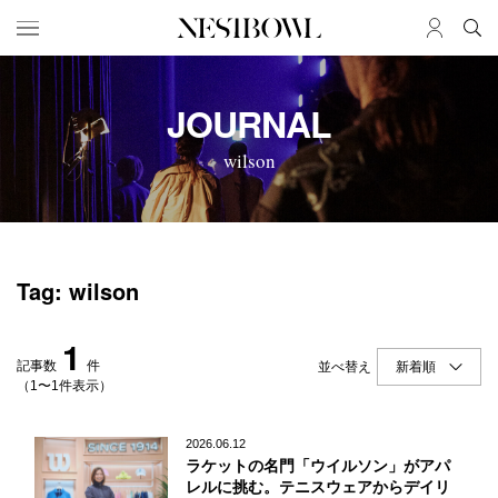
HOME
JOB
JOURNAL
求人検索
wilson
新着求人
ブランド一覧
JOURNAL
COLLABORATION
Tag: wilson
インタビュー
コラボ募集一覧
エデュケーション
コラボ募集記事
1
ニュース＆イベント
コラボ実績案内
記事数
件
並べ替え
データ
（1〜1件表示）
SERVICE
MEMBER
2026.06.12
ラケットの名門「ウイルソン」がアパ
初めての方へ
ログイン
レルに挑む。テニスウェアからデイリ