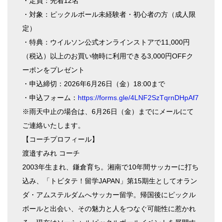
・定員：先着12名
・対象：ピックルボール未経験者・初心者の方（成人限
定）
・特典：ウイルソン公式オンラインストアで11,000円
（税込）以上のお買い物時に利用できる3,000円OFFク
ーポンをプレゼント
・申込締切：2026年6月26日（金）18:00まで
・申込フォーム：
https://forms.gle/4LNF2SzTqrnDHpAf7
※雨天中止の場合は、6月26日（金）までにメールにて
ご連絡いたします。
【コーチプロフィール】
渡邉すみれ コーチ
2003年生まれ、鎌倉育ち。湘南で10年間サッカーに打ち
込み、「トビタテ！留学JAPAN」第15期生としてオラン
ダ・アムステルダムへサッカー留学。帰国後にピックル
ボールと出会い、その魅力と人をつなぐ可能性に惹かれ