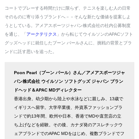
コートでプレーする時間だけに限らず、テニスを楽しむ人の日常
そのものに寄り添うブランドへ－－そんな新たな価値を提案しよ
うとしている。アメアスポーツジャパン株式会社の社内公募制度
を通じ、「
アークテリクス
」から転じてウイルソンのAPACソフト
グッズヘッドに就任したプーン パールさんに、挑戦の背景とブラ
ンドに託す思いを追った。
Poon Pearl（プーン パール）さん／アメアスポーツジャ
パン株式会社 ウイルソン ソフトグッズ ジャパン ブラン
ドヘッド＆APAC MDディレクター
香港出身。幼少期から陸上や水泳などに親しみ、13歳で
イギリスへ留学。大学卒業後、外資系ファッションブラ
ンドで約13年間、欧州や日本、香港でMDや直営店の立
ち上げなどを経験。その後、カナダ発のアスレチックウ
ェアブランドでのAPAC MDをはじめ、複数ブランドでフ