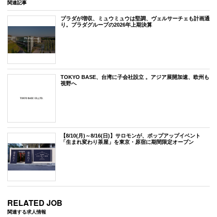
関連記事
プラダが増収、ミュウミュウは堅調、ヴェルサーチェも計画通
り。プラダグループの2026年上期決算
TOKYO BASE、台湾に子会社設立 。アジア展開加速、欧州も
視野へ
【8/10(月)～8/16(日)】サロモンが、ポップアップイベント
「生まれ変わり茶屋」を東京・原宿に期間限定オープン
RELATED JOB
関連する求人情報