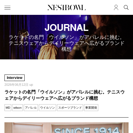
JOURNAL
HOME
JOB
求人検索
ラケットの名門「ウイルソン」がアパレルに挑む。
テニスウェアからデイリーウェアへ広がるブランド
新着求人
構想
ブランド一覧
JOURNAL
COLLABORATION
インタビュー
コラボ募集一覧
Interview
エデュケーション
コラボ募集記事
2026年06月12日 up
ラケットの名門「ウイルソン」がアパレルに挑む。テニスウ
ニュース＆イベント
コラボ実績案内
ェアからデイリーウェアへ広がるブランド構想
データ
MD
wilson
アパレル
ウイルソン
スポーツブランド
事業開発
SERVICE
MEMBER
初めての方へ
ログイン