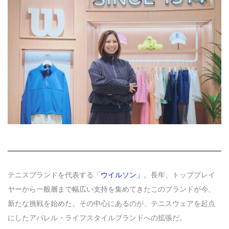
Q&A
会員登録
企業担当の方へ
企業ログイン
プライバシーポリシー
利用規約
運営会社
テニスブランドを代表する「
ウイルソン
」
。長年、トッププレイ
ヤーから一般層まで幅広い支持を集めてきたこのブランドが今、
新たな挑戦を始めた。その中心にあるのが、テニスウェアを起点
にしたアパレル・ライフスタイルブランドへの拡張だ。