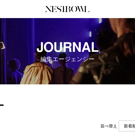
JOURNAL
COLLABORATION
SERV
JOURNAL
インタビュー
コラボ募集一覧
初めて
エデュケーション
コラボ募集記事
Q&A
編集エージェンシー
ニュース＆イベント
コラボ実績案内
企業担
データ
企業ロ
ー
並べ替え