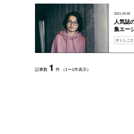
2021.04.09
人気誌
集エージ
日編集
かくしごと
1
記事数
件
（1〜1件表示）