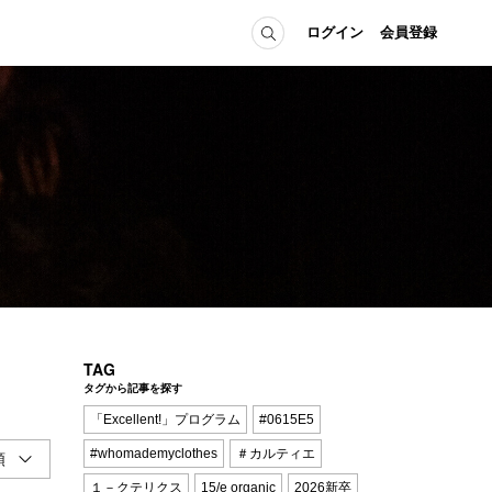
ログイン
会員登録
ICE
MEMBER
の方へ
ログイン
会員登録
当の方へ
グイン
TAG
タグから記事を探す
「Excellent!」プログラム
#0615E5
#whomademyclothes
＃カルティエ
１－クテリクス
15/e organic
2026新卒