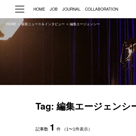
HOME
JOB
JOURNAL
COLLABORATION
HOME
最新ニュース＆インタビュー
編集エージェンシー
HOME
JOB
求人検索
新着求人
ブランド一覧
プライバシーポリシー
利用規約
運営会社
Tag: 編集エージェンシ
1
記事数
件
（1〜1件表示）