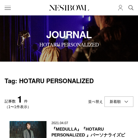
HOME
JOB
JOURNAL
求人検索
HOTARU PERSONALIZED
新着求人
ブランド一覧
JOURNAL
COLLABORATION
Tag: HOTARU PERSONALIZED
インタビュー
コラボ募集一覧
エデュケーション
コラボ募集記事
1
ニュース＆イベント
コラボ実績案内
記事数
件
並べ替え
データ
（1〜1件表示）
SERVICE
MEMBER
2021.04.07
『MEDULLA』『HOTARU
初めての方へ
ログイン
PERSONALIZED 』パーソナライズビ