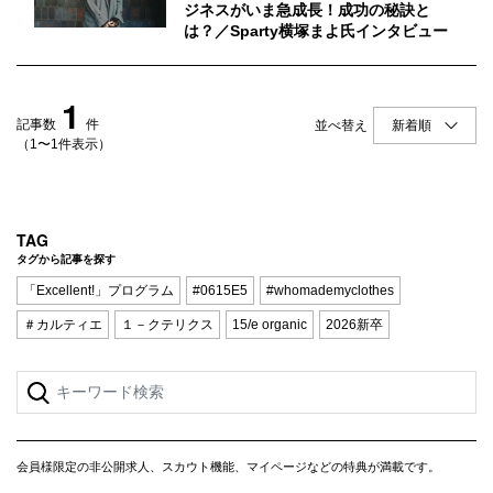
Q&A
会員登録
ジネスがいま急成長！成功の秘訣と
は？／Sparty横塚まよ氏インタビュー
企業担当の方へ
企業ログイン
1
記事数
件
並べ替え
（1〜1件表示）
プライバシーポリシー
利用規約
TAG
運営会社
タグから記事を探す
「Excellent!」プログラム
#0615E5
#whomademyclothes
＃カルティエ
１－クテリクス
15/e organic
2026新卒
会員様限定の非公開求人、スカウト機能、マイページなどの特典が満載です。