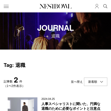
HOME
JOB
JOURNAL
求人検索
退職
新着求人
ブランド一覧
JOURNAL
COLLABORATION
Tag: 退職
インタビュー
コラボ募集一覧
エデュケーション
コラボ募集記事
2
ニュース＆イベント
コラボ実績案内
記事数
件
並べ替え
データ
（1〜2件表示）
SERVICE
MEMBER
2024.04.25
人事スペシャリストに聞いた、円満な
初めての方へ
ログイン
退職のために必要なポイントと注意点