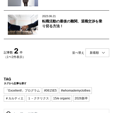
Q&A
会員登録
企業担当の方へ
企業ログイン
2023.06.21
転職活動の最後の難関、退職交渉を乗
り切る方法！
プライバシーポリシー
2
利用規約
記事数
件
並べ替え
運営会社
（1〜2件表示）
TAG
タグから記事を探す
「Excellent!」プログラム
#0615E5
#whomademyclothes
＃カルティエ
１－クテリクス
15/e organic
2026新卒