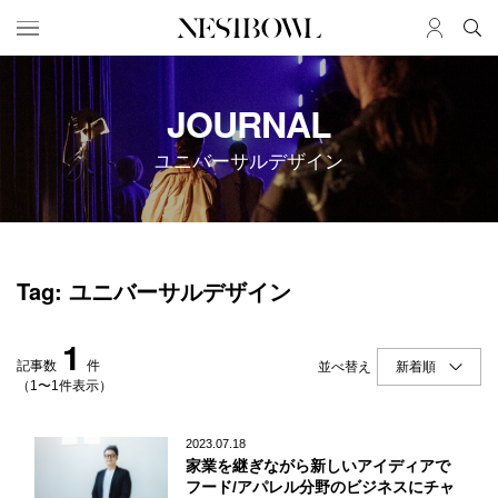
HOME
JOB
JOURNAL
求人検索
ユニバーサルデザイン
新着求人
ブランド一覧
JOURNAL
COLLABORATION
Tag: ユニバーサルデザイン
インタビュー
コラボ募集一覧
エデュケーション
コラボ募集記事
1
ニュース＆イベント
コラボ実績案内
記事数
件
並べ替え
データ
（1〜1件表示）
SERVICE
MEMBER
2023.07.18
家業を継ぎながら新しいアイディアで
初めての方へ
ログイン
フード/アパレル分野のビジネスにチャ