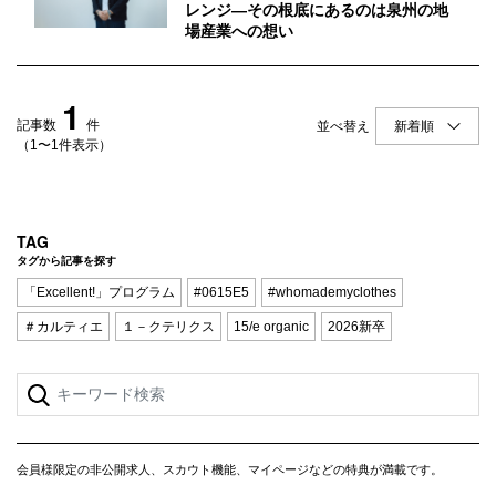
Q&A
会員登録
レンジ―その根底にあるのは泉州の地
場産業への想い
企業担当の方へ
企業ログイン
1
記事数
件
並べ替え
（1〜1件表示）
プライバシーポリシー
利用規約
TAG
運営会社
タグから記事を探す
「Excellent!」プログラム
#0615E5
#whomademyclothes
＃カルティエ
１－クテリクス
15/e organic
2026新卒
会員様限定の非公開求人、スカウト機能、マイページなどの特典が満載です。