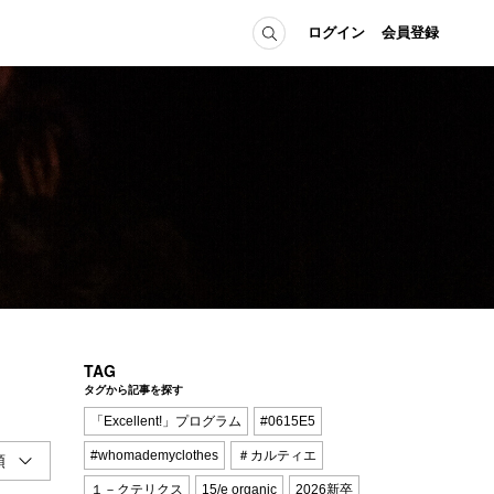
ログイン
会員登録
ICE
MEMBER
の方へ
ログイン
会員登録
当の方へ
グイン
TAG
タグから記事を探す
「Excellent!」プログラム
#0615E5
#whomademyclothes
＃カルティエ
１－クテリクス
15/e organic
2026新卒