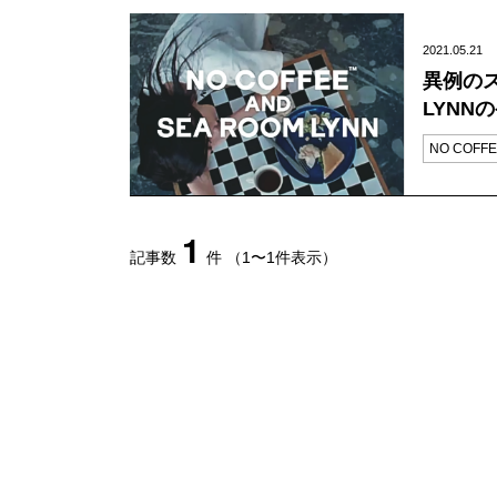
2021.05.21
異例のス
LYN
NO COFFE
1
記事数
件
（1〜1件表示）