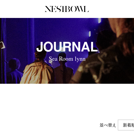
JOURNAL
COLLABORATION
SERV
JOURNAL
インタビュー
コラボ募集一覧
初めて
エデュケーション
コラボ募集記事
Q&A
Sea Room lynn
ニュース＆イベント
コラボ実績案内
企業担
データ
企業ロ
並べ替え