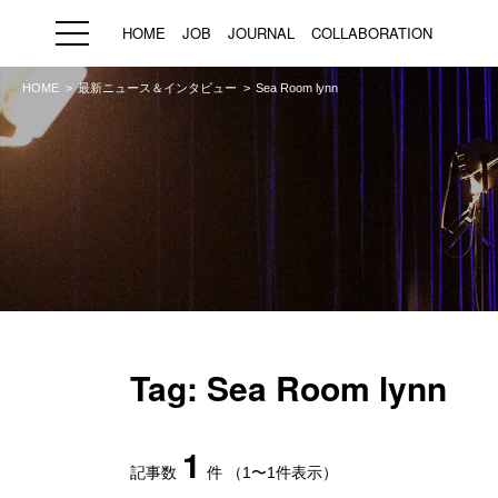
HOME
JOB
JOURNAL
COLLABORATION
HOME
最新ニュース＆インタビュー
Sea Room lynn
HOME
JOB
求人検索
新着求人
ブランド一覧
プライバシーポリシー
利用規約
運営会社
Tag: Sea Room lynn
1
記事数
件
（1〜1件表示）