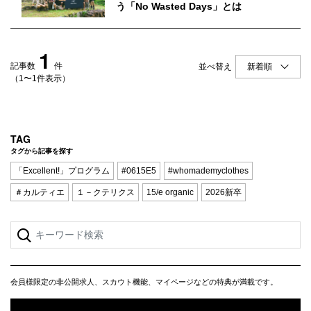
Q&A
会員登録
う「No Wasted Days」とは
企業担当の方へ
企業ログイン
1
記事数
件
並べ替え
（1〜1件表示）
プライバシーポリシー
利用規約
TAG
タグから記事を探す
運営会社
「Excellent!」プログラム
#0615E5
#whomademyclothes
＃カルティエ
１－クテリクス
15/e organic
2026新卒
会員様限定の非公開求人、スカウト機能、マイページなどの特典が満載です。