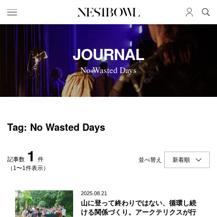
HOME
JOB
JOURNAL
求人検索
No Wasted Days
新着求人
ブランド一覧
JOURNAL
COLLABORATION
Tag: No Wasted Days
インタビュー
コラボ募集一覧
エデュケーション
コラボ募集記事
1
ニュース＆イベント
コラボ実績案内
記事数
件
並べ替え
データ
（1〜1件表示）
SERVICE
MEMBER
2025.08.21
山に登って終わりではない、循環し続
初めての方へ
ログイン
ける関係づくり。アークテリクスが行