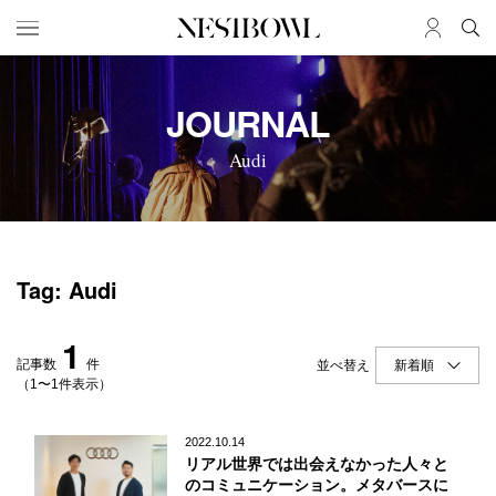
HOME
JOB
JOURNAL
求人検索
Audi
新着求人
ブランド一覧
JOURNAL
COLLABORATION
Tag: Audi
インタビュー
コラボ募集一覧
エデュケーション
コラボ募集記事
1
ニュース＆イベント
コラボ実績案内
記事数
件
並べ替え
データ
（1〜1件表示）
SERVICE
MEMBER
2022.10.14
リアル世界では出会えなかった人々と
初めての方へ
ログイン
のコミュニケーション。メタバースに