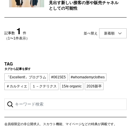
Q&A
会員登録
見出す新しい接客の形や販売チャネル
としての可能性
企業担当の方へ
企業ログイン
1
記事数
件
並べ替え
（1〜1件表示）
プライバシーポリシー
利用規約
TAG
運営会社
タグから記事を探す
「Excellent!」プログラム
#0615E5
#whomademyclothes
＃カルティエ
１－クテリクス
15/e organic
2026新卒
会員様限定の非公開求人、スカウト機能、マイページなどの特典が満載です。