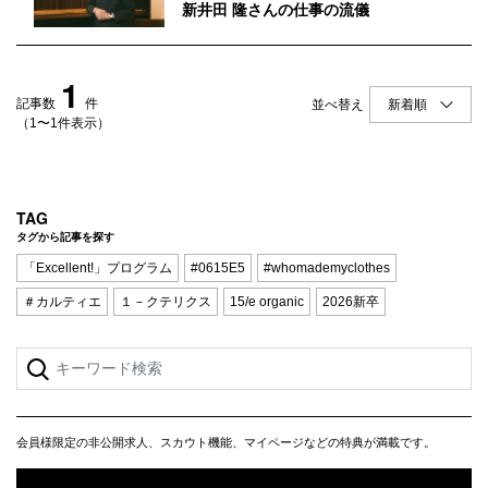
Q&A
会員登録
新井田 隆さんの仕事の流儀
企業担当の方へ
企業ログイン
1
記事数
件
並べ替え
（1〜1件表示）
プライバシーポリシー
利用規約
TAG
タグから記事を探す
運営会社
「Excellent!」プログラム
#0615E5
#whomademyclothes
＃カルティエ
１－クテリクス
15/e organic
2026新卒
会員様限定の非公開求人、スカウト機能、マイページなどの特典が満載です。