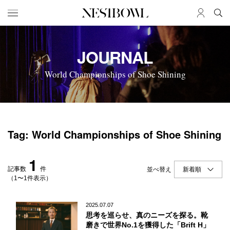
HOME
JOB
JOURNAL
求人検索
World Championships of Shoe Shining
新着求人
ブランド一覧
JOURNAL
COLLABORATION
Tag: World Championships of Shoe Shining
インタビュー
コラボ募集一覧
エデュケーション
コラボ募集記事
1
ニュース＆イベント
コラボ実績案内
記事数
件
並べ替え
データ
（1〜1件表示）
SERVICE
MEMBER
2025.07.07
思考を巡らせ、真のニーズを探る。靴
初めての方へ
ログイン
磨きで世界No.1を獲得した「Brift H」