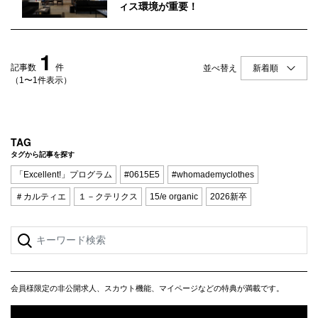
Q&A
会員登録
ィス環境が重要！
企業担当の方へ
企業ログイン
1
記事数
件
並べ替え
（1〜1件表示）
プライバシーポリシー
利用規約
TAG
タグから記事を探す
運営会社
「Excellent!」プログラム
#0615E5
#whomademyclothes
＃カルティエ
１－クテリクス
15/e organic
2026新卒
会員様限定の非公開求人、スカウト機能、マイページなどの特典が満載です。