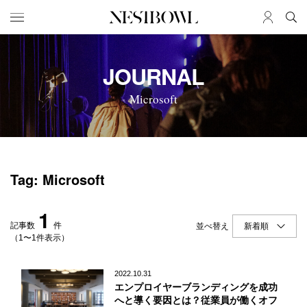
HOME
JOB
JOURNAL
求人検索
Microsoft
新着求人
ブランド一覧
JOURNAL
COLLABORATION
Tag: Microsoft
インタビュー
コラボ募集一覧
エデュケーション
コラボ募集記事
1
ニュース＆イベント
コラボ実績案内
記事数
件
並べ替え
データ
（1〜1件表示）
SERVICE
MEMBER
2022.10.31
エンプロイヤーブランディングを成功
初めての方へ
ログイン
へと導く要因とは？従業員が働くオフ