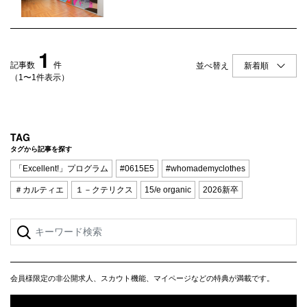
Q&A
会員登録
企業担当の方へ
企業ログイン
1
記事数
件
並べ替え
（1〜1件表示）
プライバシーポリシー
利用規約
TAG
タグから記事を探す
運営会社
「Excellent!」プログラム
#0615E5
#whomademyclothes
＃カルティエ
１－クテリクス
15/e organic
2026新卒
会員様限定の非公開求人、スカウト機能、マイページなどの特典が満載です。