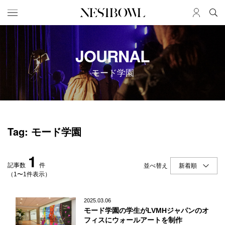
HOME
JOB
JOURNAL
求人検索
モード学園
新着求人
ブランド一覧
JOURNAL
COLLABORATION
Tag: モード学園
インタビュー
コラボ募集一覧
エデュケーション
コラボ募集記事
1
ニュース＆イベント
コラボ実績案内
記事数
件
並べ替え
データ
（1〜1件表示）
SERVICE
MEMBER
2025.03.06
モード学園の学生がLVMHジャパンのオ
初めての方へ
ログイン
フィスにウォールアートを制作