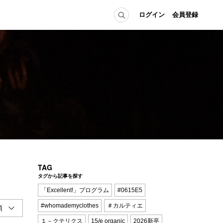
ログイン
会員登録
ICE
MEMBER
の方へ
ログイン
会員登録
当の方へ
グイン
TAG
タグから記事を探す
「Excellent!」プログラム
#0615E5
#whomademyclothes
＃カルティエ
１－クテリクス
15/e organic
2026新卒