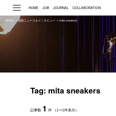
HOME
JOB
JOURNAL
COLLABORATION
HOME
最新ニュース＆インタビュー
mita sneakers
HOME
JOB
求人検索
新着求人
ブランド一覧
プライバシーポリシー
利用規約
運営会社
Tag: mita sneakers
1
記事数
件
（1〜1件表示）