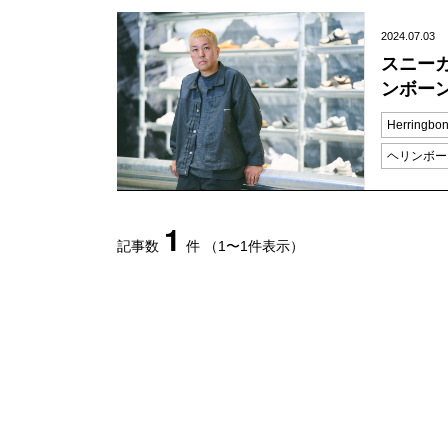
2024.07.03
スニー
ンボー
Herringbon
ヘリンボー
1
記事数
件
（1〜1件表示）