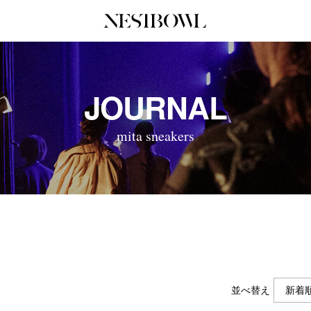
JOURNAL
COLLABORATION
SERV
JOURNAL
インタビュー
コラボ募集一覧
初めて
エデュケーション
コラボ募集記事
Q&A
mita sneakers
ニュース＆イベント
コラボ実績案内
企業担
データ
企業ロ
並べ替え