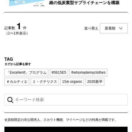
Q&A
会員登録
維の低炭素型サプライチェーンを構築
企業担当の方へ
企業ログイン
1
記事数
件
並べ替え
（1〜1件表示）
プライバシーポリシー
利用規約
TAG
タグから記事を探す
運営会社
「Excellent!」プログラム
#0615E5
#whomademyclothes
＃カルティエ
１－クテリクス
15/e organic
2026新卒
会員様限定の非公開求人、スカウト機能、マイページなどの特典が満載です。