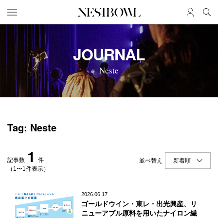
HOME
JOB
JOURNAL
求人検索
Neste
新着求人
ブランド一覧
JOURNAL
COLLABORATION
Tag: Neste
インタビュー
コラボ募集一覧
エデュケーション
コラボ募集記事
1
ニュース＆イベント
コラボ実績案内
記事数
件
並べ替え
データ
（1〜1件表示）
SERVICE
MEMBER
2026.06.17
ゴールドウイン・東レ・出光興産、リ
初めての方へ
ログイン
ニューアブル原料を用いたナイロン繊