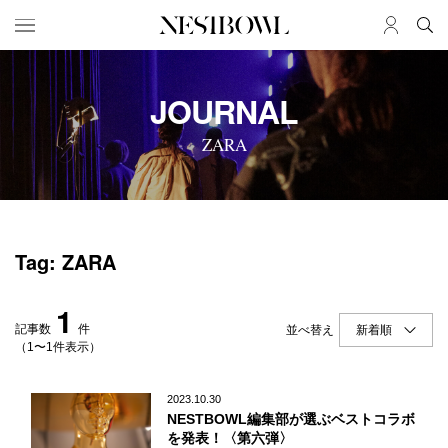
HOME
JOB
JOURNAL
求人検索
ZARA
新着求人
ブランド一覧
JOURNAL
COLLABORATION
Tag: ZARA
インタビュー
コラボ募集一覧
エデュケーション
コラボ募集記事
1
ニュース＆イベント
コラボ実績案内
記事数
件
並べ替え
データ
（1〜1件表示）
SERVICE
MEMBER
2023.10.30
NESTBOWL編集部が選ぶベストコラボ
初めての方へ
ログイン
を発表！〈第六弾〉