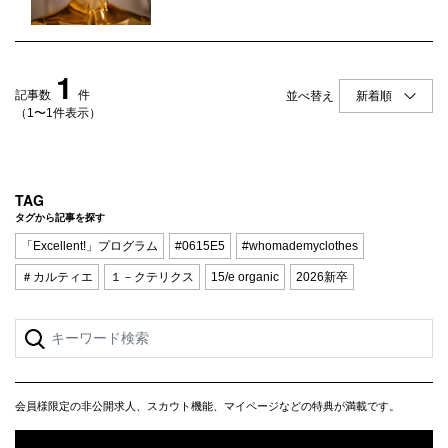
Q&A
会員登録
企業担当の方へ
企業ログイン
1
記事数
件
並べ替え
（1〜1件表示）
プライバシーポリシー
利用規約
TAG
タグから記事を探す
運営会社
「Excellent!」プログラム
#0615E5
#whomademyclothes
＃カルティエ
１－クテリクス
15/e organic
2026新卒
会員様限定の非公開求人、スカウト機能、マイページなどの特典が満載です。