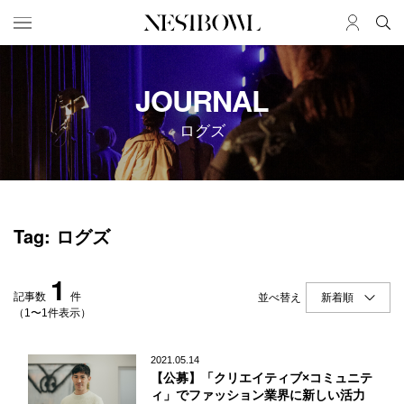
HOME
JOB
JOURNAL
求人検索
ログズ
新着求人
ブランド一覧
JOURNAL
COLLABORATION
Tag: ログズ
インタビュー
コラボ募集一覧
エデュケーション
コラボ募集記事
1
ニュース＆イベント
コラボ実績案内
記事数
件
並べ替え
データ
（1〜1件表示）
SERVICE
MEMBER
2021.05.14
【公募】「クリエイティブ×コミュニテ
初めての方へ
ログイン
ィ」でファッション業界に新しい活力