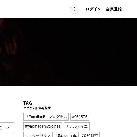
ログイン
会員登録
ICE
MEMBER
の方へ
ログイン
会員登録
当の方へ
グイン
TAG
タグから記事を探す
「Excellent!」プログラム
#0615E5
#whomademyclothes
＃カルティエ
１－クテリクス
15/e organic
2026新卒