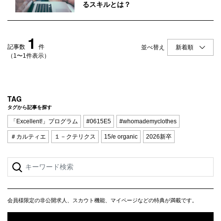
Q&A
会員登録
るスキルとは？
企業担当の方へ
企業ログイン
1
記事数
件
並べ替え
（1〜1件表示）
プライバシーポリシー
利用規約
TAG
タグから記事を探す
運営会社
「Excellent!」プログラム
#0615E5
#whomademyclothes
＃カルティエ
１－クテリクス
15/e organic
2026新卒
会員様限定の非公開求人、スカウト機能、マイページなどの特典が満載です。