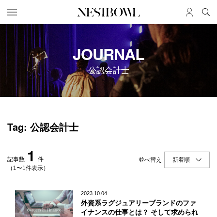
HOME
JOB
JOURNAL
求人検索
公認会計士
新着求人
ブランド一覧
JOURNAL
COLLABORATION
Tag: 公認会計士
インタビュー
コラボ募集一覧
エデュケーション
コラボ募集記事
1
ニュース＆イベント
コラボ実績案内
記事数
件
並べ替え
データ
（1〜1件表示）
SERVICE
MEMBER
2023.10.04
外資系ラグジュアリーブランドのファ
初めての方へ
ログイン
イナンスの仕事とは？ そして求められ