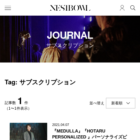
HOME
JOB
JOURNAL
求人検索
サブスクリプション
新着求人
ブランド一覧
JOURNAL
COLLABORATION
Tag: サブスクリプション
インタビュー
コラボ募集一覧
エデュケーション
コラボ募集記事
1
ニュース＆イベント
コラボ実績案内
記事数
件
並べ替え
データ
（1〜1件表示）
SERVICE
MEMBER
2021.04.07
『MEDULLA』『HOTARU
初めての方へ
ログイン
PERSONALIZED 』パーソナライズビ