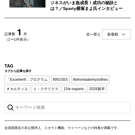
Q&A
会員登録
ジネスがいま急成長！成功の秘訣と
は？／Sparty横塚まよ氏インタビュー
企業担当の方へ
企業ログイン
1
記事数
件
並べ替え
（1〜1件表示）
プライバシーポリシー
利用規約
TAG
運営会社
タグから記事を探す
「Excellent!」プログラム
#0615E5
#whomademyclothes
＃カルティエ
１－クテリクス
15/e organic
2026新卒
会員様限定の非公開求人、スカウト機能、マイページなどの特典が満載です。