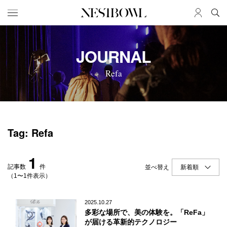
HOME
JOB
JOURNAL
求人検索
Refa
新着求人
ブランド一覧
JOURNAL
COLLABORATION
Tag: Refa
インタビュー
コラボ募集一覧
エデュケーション
コラボ募集記事
1
ニュース＆イベント
コラボ実績案内
記事数
件
並べ替え
データ
（1〜1件表示）
SERVICE
MEMBER
2025.10.27
多彩な場所で、美の体験を。「ReFa」
初めての方へ
ログイン
が届ける革新的テクノロジー