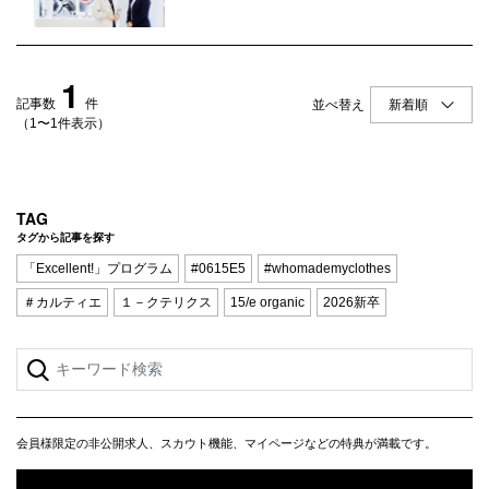
Q&A
会員登録
企業担当の方へ
企業ログイン
1
記事数
件
並べ替え
（1〜1件表示）
プライバシーポリシー
利用規約
TAG
タグから記事を探す
運営会社
「Excellent!」プログラム
#0615E5
#whomademyclothes
＃カルティエ
１－クテリクス
15/e organic
2026新卒
会員様限定の非公開求人、スカウト機能、マイページなどの特典が満載です。