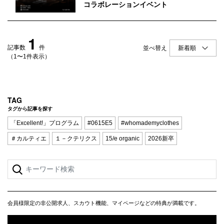
Q&A
会員登録
コラボレーションイベント
企業担当の方へ
企業ログイン
1
記事数
件
並べ替え
（1〜1件表示）
プライバシーポリシー
利用規約
TAG
タグから記事を探す
運営会社
「Excellent!」プログラム
#0615E5
#whomademyclothes
＃カルティエ
１－クテリクス
15/e organic
2026新卒
会員様限定の非公開求人、スカウト機能、マイページなどの特典が満載です。