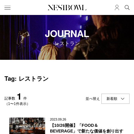
HOME
JOB
JOURNAL
求人検索
レストラン
新着求人
ブランド一覧
JOURNAL
COLLABORATION
Tag: レストラン
インタビュー
コラボ募集一覧
エデュケーション
コラボ募集記事
1
ニュース＆イベント
コラボ実績案内
記事数
件
並べ替え
データ
（1〜1件表示）
SERVICE
MEMBER
2023.09.26
【10/26開催】「FOOD＆
初めての方へ
ログイン
BEVERAGE」で新たな価値を創り出す