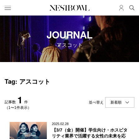
HOME
JOB
JOURNAL
求人検索
アスコット
新着求人
ブランド一覧
JOURNAL
COLLABORATION
Tag: アスコット
インタビュー
コラボ募集一覧
エデュケーション
コラボ募集記事
1
ニュース＆イベント
コラボ実績案内
記事数
件
並べ替え
データ
（1〜1件表示）
SERVICE
MEMBER
2025.02.28
【3/7（金）開催】学生向け・ホスピタ
初めての方へ
ログイン
リティ業界で活躍する女性の未来を応