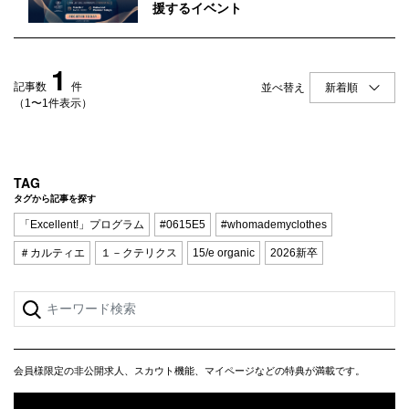
Q&A
会員登録
援するイベント
企業担当の方へ
企業ログイン
1
記事数
件
並べ替え
（1〜1件表示）
プライバシーポリシー
利用規約
TAG
タグから記事を探す
運営会社
「Excellent!」プログラム
#0615E5
#whomademyclothes
＃カルティエ
１－クテリクス
15/e organic
2026新卒
会員様限定の非公開求人、スカウト機能、マイページなどの特典が満載です。