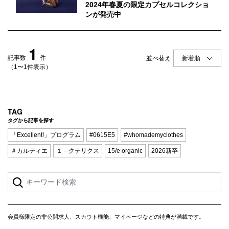
Q&A
会員登録
2024年春夏の限定カプセルコレクショ
ンが発売中
企業担当の方へ
企業ログイン
1
記事数
件
並べ替え
（1〜1件表示）
プライバシーポリシー
利用規約
TAG
運営会社
タグから記事を探す
「Excellent!」プログラム
#0615E5
#whomademyclothes
＃カルティエ
１－クテリクス
15/e organic
2026新卒
会員様限定の非公開求人、スカウト機能、マイページなどの特典が満載です。