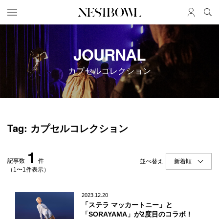
HOME
JOB
JOURNAL
求人検索
カプセルコレクション
新着求人
ブランド一覧
JOURNAL
COLLABORATION
Tag: カプセルコレクション
インタビュー
コラボ募集一覧
エデュケーション
コラボ募集記事
1
ニュース＆イベント
コラボ実績案内
記事数
件
並べ替え
データ
（1〜1件表示）
SERVICE
MEMBER
2023.12.20
「ステラ マッカートニー」と
初めての方へ
ログイン
「SORAYAMA」が2度目のコラボ！