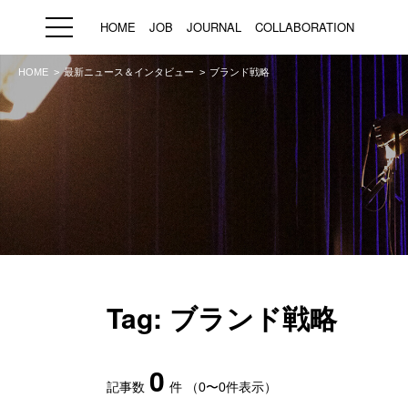
HOME
JOB
JOURNAL
COLLABORATION
HOME
最新ニュース＆インタビュー
ブランド戦略
HOME
JOB
求人検索
新着求人
ブランド一覧
プライバシーポリシー
利用規約
運営会社
Tag: ブランド戦略
0
記事数
件
（0〜0件表示）