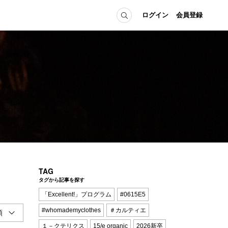
ログイン
会員登録
ICE
MEMBER
の方へ
ログイン
会員登録
当の方へ
グイン
TAG
タグから記事を探す
「Excellent!」プログラム
#0615E5
#whomademyclothes
＃カルティエ
１－クテリクス
15/e organic
2026新卒