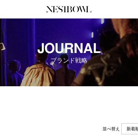
JOURNAL
COLLABORATION
SERV
JOURNAL
インタビュー
コラボ募集一覧
初めて
エデュケーション
コラボ募集記事
Q&A
ブランド戦略
ニュース＆イベント
コラボ実績案内
企業担
データ
企業ロ
並べ替え