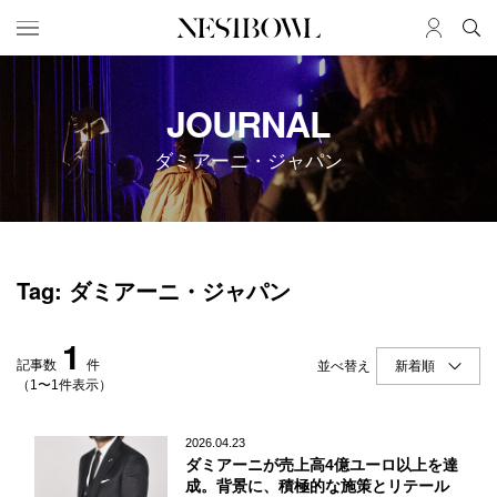
HOME
JOB
JOURNAL
求人検索
ダミアーニ・ジャパン
新着求人
ブランド一覧
JOURNAL
COLLABORATION
Tag: ダミアーニ・ジャパン
インタビュー
コラボ募集一覧
エデュケーション
コラボ募集記事
1
ニュース＆イベント
コラボ実績案内
記事数
件
並べ替え
データ
（1〜1件表示）
SERVICE
MEMBER
2026.04.23
ダミアーニが売上高4億ユーロ以上を達
初めての方へ
ログイン
成。背景に、積極的な施策とリテール