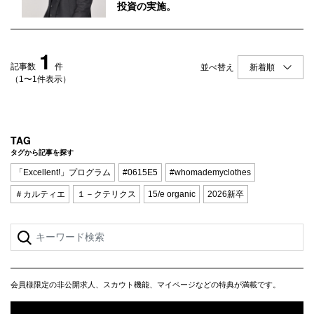
Q&A
会員登録
投資の実施。
企業担当の方へ
企業ログイン
1
記事数
件
並べ替え
（1〜1件表示）
プライバシーポリシー
利用規約
TAG
タグから記事を探す
運営会社
「Excellent!」プログラム
#0615E5
#whomademyclothes
＃カルティエ
１－クテリクス
15/e organic
2026新卒
会員様限定の非公開求人、スカウト機能、マイページなどの特典が満載です。