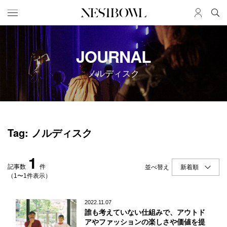
HOME
JOB
JOURNAL
求人検索
ノルディスク
新着求人
ブランド一覧
JOURNAL
COLLABORATION
Tag: ノルディスク
インタビュー
コラボ募集一覧
エデュケーション
コラボ募集記事
1
ニュース＆イベント
コラボ実績案内
記事数
件
並べ替え
データ
（1〜1件表示）
SERVICE
MEMBER
2022.11.07
誰も考えていない仕組みで、アウトド
初めての方へ
ログイン
アやファッションの楽しさや価値を提