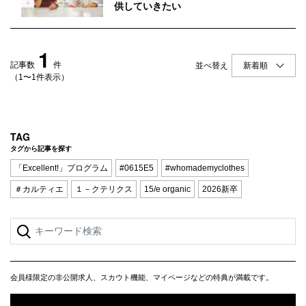
Q&A
会員登録
供していきたい
企業担当の方へ
企業ログイン
1
記事数
件
並べ替え
（1〜1件表示）
プライバシーポリシー
利用規約
TAG
タグから記事を探す
運営会社
「Excellent!」プログラム
#0615E5
#whomademyclothes
＃カルティエ
１－クテリクス
15/e organic
2026新卒
会員様限定の非公開求人、スカウト機能、マイページなどの特典が満載です。