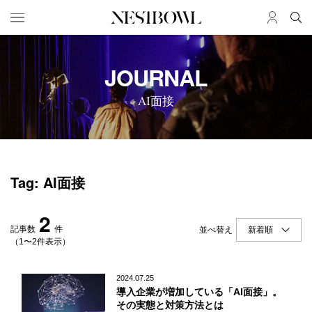
HOME
JOB
JOURNAL
求人検索
AI面接
新着求人
ブランド一覧
JOURNAL
COLLABORATION
Tag: AI面接
インタビュー
コラボ募集一覧
エデュケーション
コラボ募集記事
2
ニュース＆イベント
コラボ実績案内
記事数
件
並べ替え
データ
（1〜2件表示）
SERVICE
MEMBER
2024.07.25
導入企業が増加している「AI面接」。
初めての方へ
ログイン
その実態と対策方法とは