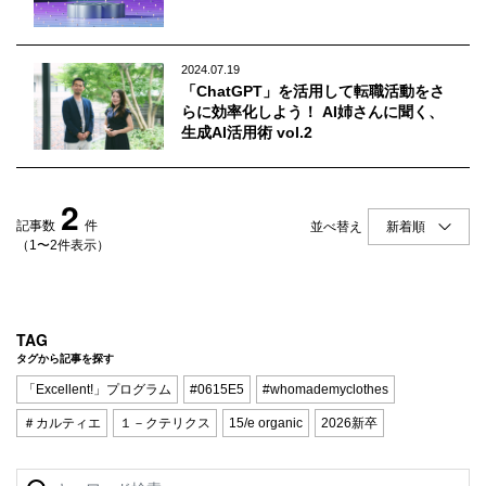
Q&A
会員登録
企業担当の方へ
企業ログイン
2024.07.19
「ChatGPT」を活用して転職活動をさ
らに効率化しよう！ AI姉さんに聞く、
生成AI活用術 vol.2
プライバシーポリシー
2
利用規約
記事数
件
並べ替え
運営会社
（1〜2件表示）
TAG
タグから記事を探す
「Excellent!」プログラム
#0615E5
#whomademyclothes
＃カルティエ
１－クテリクス
15/e organic
2026新卒