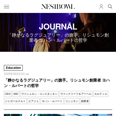
HOME
JOURNAL
JOB
求人検索
「静かなるラグジュアリー」の旗手。リシュモン創
新着求人
業者 ヨハン・ルパートの哲学
ブランド一覧
JOURNAL
COLLABORATION
インタビュー
コラボ募集一覧
Education
エデュケーション
コラボ募集記事
2025年05月21日 up
「静かなるラグジュアリー」の旗手。リシュモン創業者 ヨハ
ニュース＆イベント
コラボ実績案内
ン・ルパートの哲学
データ
CEO
IWC
ヴァシュロン・コンスタンタン
ヴァンクリーフ＆アーペル
カルティエ
SERVICE
MEMBER
ジャガールクルト
ピアジェ
ヨハン・ルパート
リシュモン
創業者
初めての方へ
ログイン