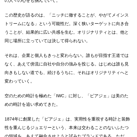
の人々の心をも掴んでいく。
この歴史が語るのは、「ニッチに徹することが、やがてメインス
トリームになる」という可能性だ。深く狭いターゲットに向き合
うことが、結果的に広い共感を生む。オリジナリティとは、他と
同じ場所に立っていては決して得られない。
それは、企業と個人もきっと変わらない。誰もが目指す王道では
なく、あえて傍流に自社や自分の強みを投じる。はじめは誰も見
向きもしない道でも、続けるうちに、それはオリジナリティへと
変わっていく。
空のための時計を極めた「IWC」に対し、「ピアジェ」は美のた
めの時計を追い求めてきた。
1874年に創業した「ピアジェ」は、実用性を重視する時計と装飾
性を重んじるジュエリーという、本来は交わることのないふたつ
の領域を、あえて融合させようと試みたブランドである。ただ