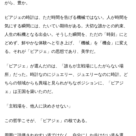
がら、豊か。
ピアジェの時計は、ただ時間を告げる機械ではない。人が時間を
気にする瞬間には、たいてい期待がある。大切な誰かとの約束、
人生の転機となる出会い。そうした瞬間を、ただの「時刻」にと
どめず、鮮やかな体験へと引き上げ、「機械」を「機会」に変え
る。それが「ピアジェ」の思想であり、美学だ。
「ピアジェ」が選んだのは、「誰もが主戦場にしたがらない場
所」だった。時計なのにジュエリー、ジュエリーなのに時計。ど
ちらの領域からも異端と見られがちなポジションに、「ピアジ
ェ」は王国を築いたのだ。
「主戦場を、他人に決めさせない」
この哲学こそが、「ピアジェ」の核である。
周囲に評価されやすい道ではなく、自分にしか歩けない道を選