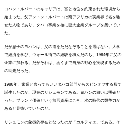
ヨハン・ルパートのキャリアは、富と地位を約束された環境から
始まった。父アントン・ルパートは南アフリカの実業界で名を馳
せた人物であり、タバコ事業を核に巨大企業グループを築いてい
た。
だが息子のヨハンは、父の道をただなぞることを選ばない。大学
で経済を学び、ウォール街での経験を積んだのち、1984年に父の
企業に加わる。だがそれは、あくまで自身の野心を実現するため
の助走だった。
1988年、家業と言ってもいいタバコ部門からスピンオフする形で
誕生したのが、現在のリシュモンである。ヨハンの狙いは明確だ
った。ブランド価値という無形資産にこそ、次の時代の競争力が
あると見抜いていたのだ。
リシュモンの象徴的存在となったのが「カルティエ」である。そ