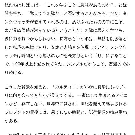
私たちはしばしば、「これを学ぶことに意味があるのか？」と疑
問を持ち、「覚えても無駄だ」と否定することがある。だが、タ
ンクウォッチが教えてくれるのは、ありふれたものの中にこそ、
まだ見ぬ価値が潜んでいるということだ。無駄に思える学びも、
後に力を持つかもしれない。長方形という形は、無駄を削ぎ落と
した秩序の象徴であり、安定と力強さを体現している。タンクウ
ォッチは時間という無形のものを長方形という「形」にすること
で、100年以上も愛されてきた。シンプルだからこそ、普遍的であ
り続ける。
こうした背景を知ると、「カルティエ」がいかに真摯にものづく
りに向き合ってきたかが見えてくる。 一夜にして生まれるアイコ
ンなど、存在しない。世界中に愛され、世紀を越えて継承される
プロダクトの背後には、果てしない時間と、試行錯誤の積み重ね
がある。