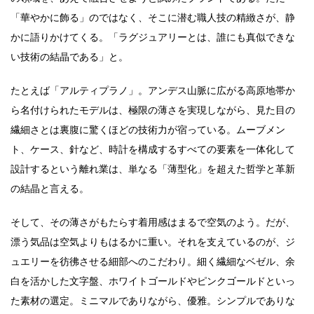
「華やかに飾る」のではなく、そこに潜む職人技の精緻さが、静
かに語りかけてくる。「ラグジュアリーとは、誰にも真似できな
い技術の結晶である」と。
たとえば「アルティプラノ」。アンデス山脈に広がる高原地帯か
ら名付けられたモデルは、極限の薄さを実現しながら、見た目の
繊細さとは裏腹に驚くほどの技術力が宿っている。ムーブメン
ト、ケース、針など、時計を構成するすべての要素を一体化して
設計するという離れ業は、単なる「薄型化」を超えた哲学と革新
の結晶と言える。
そして、その薄さがもたらす着用感はまるで空気のよう。だが、
漂う気品は空気よりもはるかに重い。それを支えているのが、ジ
ュエリーを彷彿させる細部へのこだわり。細く繊細なベゼル、余
白を活かした文字盤、ホワイトゴールドやピンクゴールドといっ
た素材の選定。ミニマルでありながら、優雅。シンプルでありな