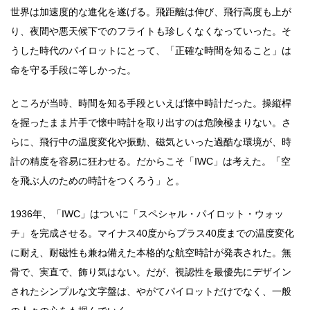
世界は加速度的な進化を遂げる。飛距離は伸び、飛行高度も上が
り、夜間や悪天候下でのフライトも珍しくなくなっていった。そ
うした時代のパイロットにとって、「正確な時間を知ること」は
命を守る手段に等しかった。
ところが当時、時間を知る手段といえば懐中時計だった。操縦桿
を握ったまま片手で懐中時計を取り出すのは危険極まりない。さ
らに、飛行中の温度変化や振動、磁気といった過酷な環境が、時
計の精度を容易に狂わせる。だからこそ「IWC」は考えた。「空
を飛ぶ人のための時計をつくろう」と。
1936年、「IWC」はついに「スペシャル・パイロット・ウォッ
チ」を完成させる。マイナス40度からプラス40度までの温度変化
に耐え、耐磁性も兼ね備えた本格的な航空時計が発表された。無
骨で、実直で、飾り気はない。だが、視認性を最優先にデザイン
されたシンプルな文字盤は、やがてパイロットだけでなく、一般