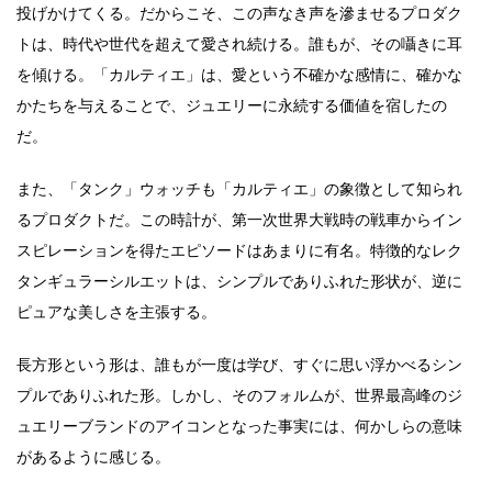
投げかけてくる。だからこそ、この声なき声を滲ませるプロダク
トは、時代や世代を超えて愛され続ける。誰もが、その囁きに耳
を傾ける。「カルティエ」は、愛という不確かな感情に、確かな
かたちを与えることで、ジュエリーに永続する価値を宿したの
だ。
また、「タンク」ウォッチも「カルティエ」の象徴として知られ
るプロダクトだ。この時計が、第一次世界大戦時の戦車からイン
スピレーションを得たエピソードはあまりに有名。特徴的なレク
タンギュラーシルエットは、シンプルでありふれた形状が、逆に
ピュアな美しさを主張する。
長方形という形は、誰もが一度は学び、すぐに思い浮かべるシン
プルでありふれた形。しかし、そのフォルムが、世界最高峰のジ
ュエリーブランドのアイコンとなった事実には、何かしらの意味
があるように感じる。