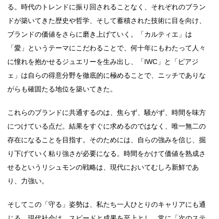
る。時代のトレンドに振り回されることなく、それぞれのブラン
ドが築いてきた歴史や哲学、そして蓄積された技術に目を向け、
ブランドの価値をさらに磨き上げていく。「カルティエ」は
「愛」というテーマにこだわることで、何十年にもわたって人々
に憧れを抱かせるジュエリーを生み出し、「IWC」と「ピアジ
ェ」は自らの得意分野を徹底的に極めることで、ニッチでありな
がらも確固たる地位を築いてきた。
これらのブランドに共通するのは、焦らず、騒がず、時間を味方
につけている点だ。結果をすぐに求めるのではなく、唯一無二の
存在になることを目指す。そのためには、自らの強みを信じ、掘
り下げていく粘り強さが必要になる。時間をかけて価値を熟成さ
せるというリシュモンの戦略は、現代においてむしろ新鮮であ
り、力強い。
そしてこの「守る」姿勢は、私たち一人ひとりのキャリアにも通
じる。現代社会は、スピードと成果を至上とし、常に「次のステ