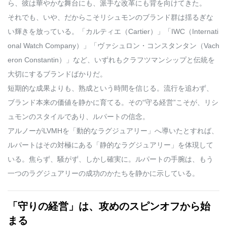
ら、彼は華やかな舞台にも、派手な改革にも背を向けてきた。
それでも、いや、だからこそリシュモンのブランド群は揺るぎな
い輝きを放っている。「カルティエ（Cartier）」「IWC（Internati
onal Watch Company）」「ヴァシュロン・コンスタンタン（Vach
eron Constantin）」など、いずれもクラフツマンシップと伝統を
大切にするブランドばかりだ。
短期的な成果よりも、熟成という時間を信じる。流行を追わず、
ブランド本来の価値を静かに育てる。その“守る経営”こそが、リシ
ュモンのスタイルであり、ルパートの信念。
アルノーがLVMHを「動的なラグジュアリー」へ導いたとすれば、
ルパートはその対極にある「静的なラグジュアリー」を体現して
いる。焦らず、騒がず、しかし確実に。ルパートの手腕は、もう
一つのラグジュアリーの成功のかたちを静かに示している。
「守りの経営」は、攻めのスピンオフから始
まる