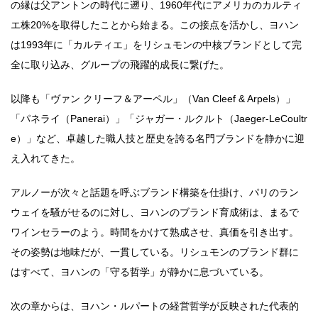
の縁は父アントンの時代に遡り、1960年代にアメリカのカルティ
エ株20%を取得したことから始まる。この接点を活かし、ヨハン
は1993年に「カルティエ」をリシュモンの中核ブランドとして完
全に取り込み、グループの飛躍的成長に繋げた。
以降も「ヴァン クリーフ＆アーペル」（Van Cleef & Arpels）」
「パネライ（Panerai）」「ジャガー・ルクルト（Jaeger-LeCoultr
e）」など、卓越した職人技と歴史を誇る名門ブランドを静かに迎
え入れてきた。
アルノーが次々と話題を呼ぶブランド構築を仕掛け、パリのラン
ウェイを騒がせるのに対し、ヨハンのブランド育成術は、まるで
ワインセラーのよう。時間をかけて熟成させ、真価を引き出す。
その姿勢は地味だが、一貫している。リシュモンのブランド群に
はすべて、ヨハンの「守る哲学」が静かに息づいている。
次の章からは、ヨハン・ルパートの経営哲学が反映された代表的