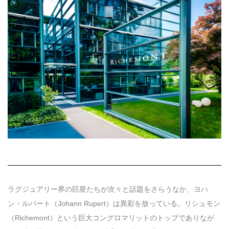
Q&A
会員登録
企業担当の方へ
企業ログイン
プライバシーポリシー
利用規約
運営会社
ラグジュアリー界の巨星たちが次々と話題をさらうなか、ヨハ
ン・ルパート（Johann Rupert）は異彩を放っている。リシュモン
（Richemont）という巨大コングロマリットのトップでありなが