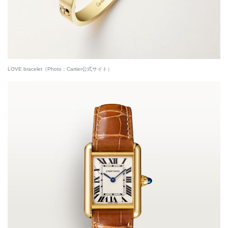
LOVE bracelet（Photo：Cartier公式サイト）