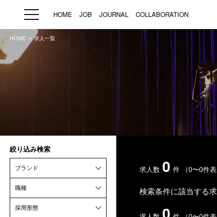
HOME
JOB
JOURNAL
COLLABORATION
HOME
求人一覧
HOME
JOB
求人検索
新着求人
ブランド一覧
絞り込み検索
プライバシーポリシー
利用規約
運営会社
0
ブランド
求人数
件
（0〜0件
職種
検索条件に該当する求
0
採用形態
求人数
件
（0〜0件