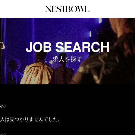
JOURNAL
COLLABORATION
SERV
JOB SEARCH
インタビュー
コラボ募集一覧
初めて
エデュケーション
コラボ募集記事
Q&A
求人を探す
ニュース＆イベント
コラボ実績案内
企業担
データ
企業ロ
表示）
人は見つかりませんでした。
表示）