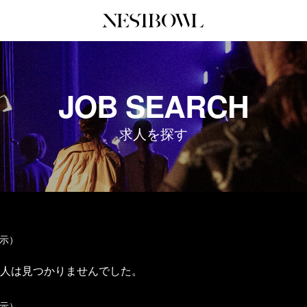
JOURNAL
COLLABORATION
SERV
JOB SEARCH
インタビュー
コラボ募集一覧
初めて
エデュケーション
コラボ募集記事
Q&A
求人を探す
ニュース＆イベント
コラボ実績案内
企業担
データ
企業ロ
表示）
人は見つかりませんでした。
表示）