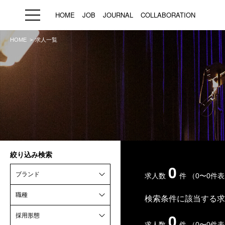
HOME
JOB
JOURNAL
COLLABORATION
HOME
求人一覧
HOME
JOB
求人検索
新着求人
ブランド一覧
絞り込み検索
プライバシーポリシー
利用規約
運営会社
0
ブランド
求人数
件
（0〜0件
職種
検索条件に該当する求
0
採用形態
求人数
件
（0〜0件