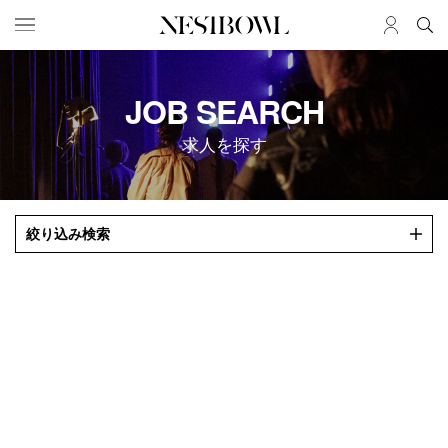
HOME
JOB
JOB SEARCH
求人検索
求人を探す
新着求人
ブランド一覧
JOURNAL
COLLABORATION
絞り込み検索
インタビュー
コラボ募集一覧
エデュケーション
コラボ募集記事
ニュース＆イベント
コラボ実績案内
データ
SERVICE
MEMBER
初めての方へ
ログイン