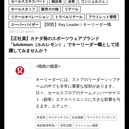
セールスエキスパート
副店長
店長
コンシェルジュ
ホールスタッフ
販売その他
リテール
リテールオペレーション
トラベルリテール
アウトレット管理
【関西】Key Leader / キーリーダー職
スーパーバイザー
2025.11.19 update
【正社員】カナダ発のスポーツウェアブランド
「lululemon（ルルレモン）」でキーリーダー職として活
躍してみませんか？
<職務の概要>
キーリーダーには、ストアのリーダーシップチ
ームの中でも非常に重要な役割があります。
日々、セールスフロアのチームメンバーやゲス
ト（顧客）エクスペリエンスに大きな影響を与
えます。エデュケ...
外資系
サステイナブル
社会貢献
ワークライフバランス
有給取得率高い
女性活躍
ファッション感度