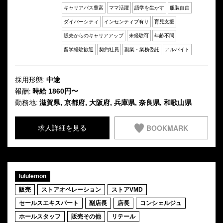
キャリアパス豊富
ママ活躍
語学を生かす
服装自由
ダイバーシティ
インセンティブ有り
育児支援
販売からのキャリアアップ
未経験可
年齢不問
留学経験歓迎
契約社員
副業・業務委託
アルバイト
採用形態:
中途
報酬:
時給 1860円〜
勤務地:
滋賀県, 京都府, 大阪府, 兵庫県, 奈良県, 和歌山県
BOOKMARK
求人詳細を見る
lululemon
販売
ストアオペレーション
ストアVMD
セールスエキスパート
副店長
店長
コンシェルジュ
ホールスタッフ
販売その他
リテール