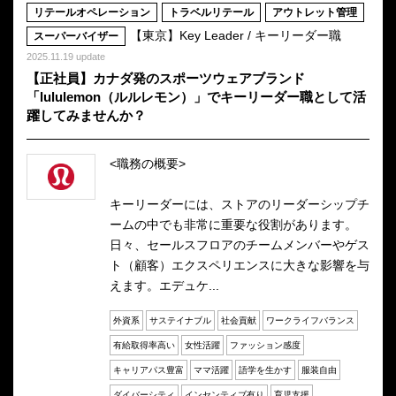
リテールオペレーション
トラベルリテール
アウトレット管理
【東京】Key Leader / キーリーダー職
スーパーバイザー
2025.11.19 update
【正社員】カナダ発のスポーツウェアブランド
「lululemon（ルルレモン）」でキーリーダー職として活
躍してみませんか？
<職務の概要>
キーリーダーには、ストアのリーダーシップチ
ームの中でも非常に重要な役割があります。
日々、セールスフロアのチームメンバーやゲス
ト（顧客）エクスペリエンスに大きな影響を与
えます。エデュケ...
外資系
サステイナブル
社会貢献
ワークライフバランス
有給取得率高い
女性活躍
ファッション感度
キャリアパス豊富
ママ活躍
語学を生かす
服装自由
ダイバーシティ
インセンティブ有り
育児支援