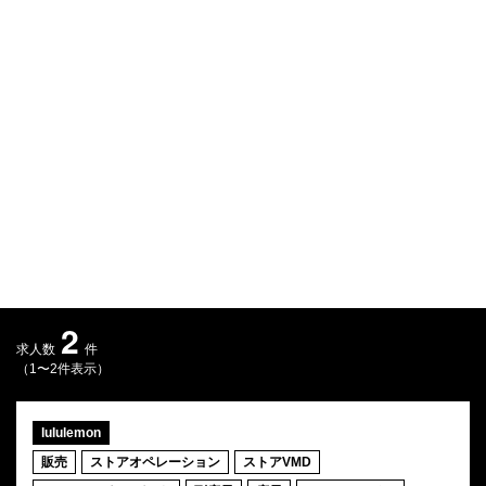
Q&A
会員登録
企業担当の方へ
企業ログイン
プライバシーポリシー
利用規約
運営会社
2
求人数
件
（1〜2件表示）
lululemon
販売
ストアオペレーション
ストアVMD