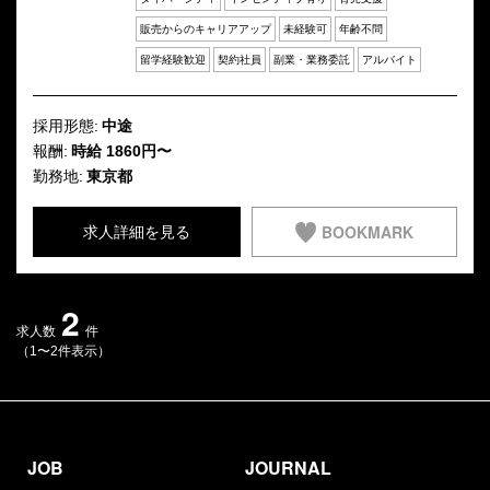
販売からのキャリアアップ
未経験可
年齢不問
留学経験歓迎
契約社員
副業・業務委託
アルバイト
採用形態:
中途
報酬:
時給 1860円〜
勤務地:
東京都
BOOKMARK
求人詳細を見る
2
求人数
件
（1〜2件表示）
JOB
JOURNAL