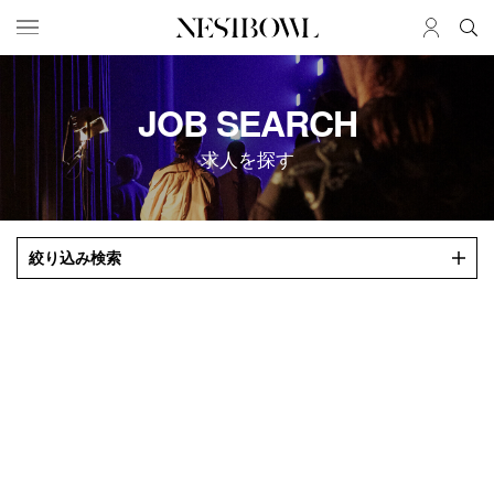
HOME
JOB
JOB SEARCH
求人検索
求人を探す
新着求人
ブランド一覧
JOURNAL
COLLABORATION
絞り込み検索
インタビュー
コラボ募集一覧
エデュケーション
コラボ募集記事
ニュース＆イベント
コラボ実績案内
データ
SERVICE
MEMBER
初めての方へ
ログイン