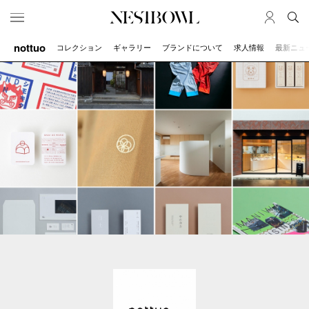
nottuo
コレクション
ギャラリー
ブランドについて
求人情報
最新ニュ
HOME
JOB
求人検索
新着求人
ブランド一覧
JOURNAL
COLLABORATION
インタビュー
コラボ募集一覧
エデュケーション
コラボ募集記事
ニュース＆イベント
コラボ実績案内
データ
SERVICE
MEMBER
初めての方へ
ログイン