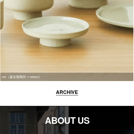
mn（森永製陶所 × nottuo）
ARCHIVE
ABOUT US