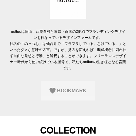
Q&A
会員登録
企業担当の方へ
企業ログイン
nottuoは岡山・西粟倉村と東京・両国の2拠点でブランディングデザイ
ンを行なっているデザインファームです。
社名の「のっつお」は仙台弁で「フラフラしている。怠けている。」と
いったダメな意味の方言。ですが、見方を変えれば「既成概念に囚われ
プライバシーポリシー
ず自由な発想と行動」と解釈することができます。フリーランスデザイ
利用規約
ナー時代から使い続けている屋号で、私たちnottuoの生き様となる言葉
運営会社
です。
BOOKMARK
COLLECTION