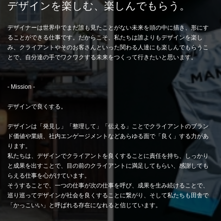
デザインを楽しむ、楽しんでもらう。
デザイナーは世界中でまだ誰も見たことがない未来を頭の中に描き、形にす
ることができる仕事です。だからこそ、私たちは誰よりもデザインを楽し
み、クライアントやそのお客さんといった関わる人達にも楽しんでもらうこ
とで、自分達の手でワクワクする未来をつくって行きたいと思います。
- Mission -
デザインで良くする。
デザインは「発見し」「整理して」「伝える」ことでクライアントのブラン
ド価値や業績、社内エンゲージメントなどあらゆる面で「良く」する力があ
ります。
私たちは、デザインでクライアントを良くすることに責任を持ち、しっかり
と成果を出すことで、目の前のクライアントに満足してもらい、感謝しても
らえる仕事を心がけています。
そうすることで、一つの仕事が次の仕事を呼び、成果を生み続けることで、
巡り巡ってデザインが社会を良くすることに繋がり、そして私たちも田舎で
「かっこいい」と呼ばれる存在になれると信じています。