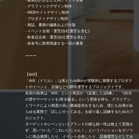
- グラフィックデザイン制作
- WEBサイトデザイン制作
- プロダクトデザイン制作
- 雑誌、書籍の編集および出版
- イベント企画・運営(自社運営を含む)
- 飲食店企画・運営(自社運営を含む)
- 前各号に附帯関連する一切の事業
ーーー
【drill】
「drill:（ドリル）」は私たちnottuoが実験的に展開するプロダク
トやイベント、店舗などの開発運営するプロジェクトです。
名前の由来は「drill」という単語が『(反復した)訓練』、『(自分
の壁やマーケットを)突き破る』という意味を持ち、クライアン
トワークにより精度の高い価値提供をするため、僕たち自身があ
らゆる業態で「試しにやってみる」を繰り返し訓練するためのプ
ロジェクト。
ターゲットやシーンというブランドの様な統一性は敢えて意識せ
ず、思いついた「これいいじゃん！」というパッションをガソリ
ンに商品展開したり、イベント企画したり、店舗運営などしてみ