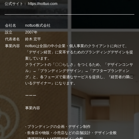
公式サイト：
https://nottuo.com
会社名
nottuo株式会社
設立
2007年
代表者名
鈴木 宏平
事業内容
nottuoは全国の中小企業・個人事業のクライアントに向けて、
「デザイン経営」に変革するためのブランディングデザインを提
案しています。
クライアントの「〇〇らしさ」をつくるため、「デザインコンサ
ル」→「ブランディングデザイン」→「アフターブランディン
グ」と、各フェーズで最適なサービスを提供し、『経営者の隣に
いるデザイナー』になります。
ーーー
事業内容
- ブランディングの企画・デザイン制作
- 飲食店や物販・小売店などの店舗設計・デザイン全般
- 建築設計および空間デザイン全般