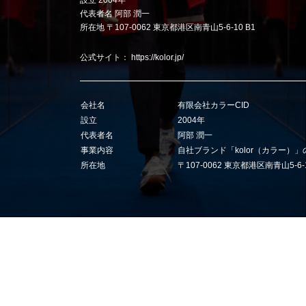
設立 2004年
代表者名 阿部 潤一
所在地 〒107-0062 東京都港区南青山5-6-10 B1
公式サイト：
https://kolor.jp/
会社名
有限会社カラーCID
設立
2004年
代表者名
阿部 潤一
事業内容
自社ブランド「kolor（カラー）
所在地
〒107-0062 東京都港区南青山5-6-1