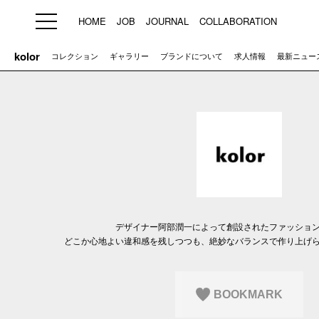
HOME
JOB
JOURNAL
COLLABORATION
kolor
コレクション
ギャラリー
ブランドについて
求人情報
最新ニュー
HOME
JOB
求人検索
新着求人
ブランド一覧
デザイナー阿部潤一によって創設されたファッショ
プライバシーポリシー
利用規約
運営会社
どこか心地よい違和感を残しつつも、絶妙なバランスで作り上げ
BOOKMARK