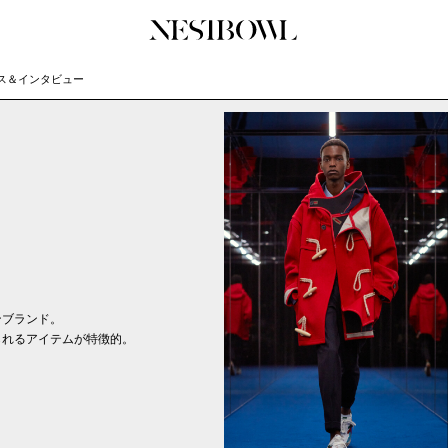
ス＆インタビュー
JOURNAL
COLLABORATION
SERV
インタビュー
コラボ募集一覧
初めて
エデュケーション
コラボ募集記事
Q&A
ニュース＆イベント
コラボ実績案内
企業担
データ
企業ロ
ンブランド。
られるアイテムが特徴的。