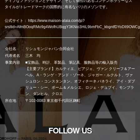
ティブなファッションとデザイン、そして個性のあるコンテンポラリーなス
タイルがトレードマークの国際的に有名なパリのメゾンです。
公式サイト：
https://www.maison-alaia.com/jp?
srsltid=AfmBOoqRMo9g4WofhUBqgY3KNio3HiL9bmFbC_kbgntfDYoDll9OWC
会社名
リシュモンジャパン合同会社
代表者名
三木 均
事業内容
■宝飾品、時計、革製品、筆記具、服飾品等の輸入販売
【主要ブランド】カルティエ、ピアジェ、ヴァン クリーフ＆アー
ペル、A・ランゲ・アンド・ゾーネ、ジャガー・ルクルト、ヴァ
シュロン・コンスタンタン、オフィチーネ パネライ、アイ・ダブ
リュー・シー、ボーム＆メルシエ、ロジェ・デュブイ、モンブラ
ン、ダンヒル、クロエ
所在地
〒102-0083 東京都千代田区麹町
FOLLOW US