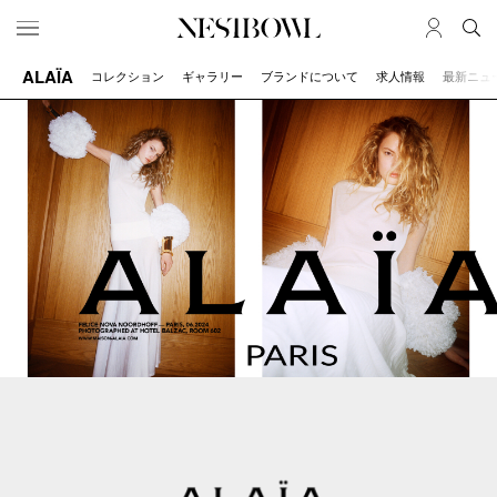
ALAÏA
コレクション
ギャラリー
ブランドについて
求人情報
最新ニュ
HOME
JOB
求人検索
新着求人
ブランド一覧
JOURNAL
COLLABORATION
インタビュー
コラボ募集一覧
エデュケーション
コラボ募集記事
ニュース＆イベント
コラボ実績案内
データ
SERVICE
MEMBER
初めての方へ
ログイン