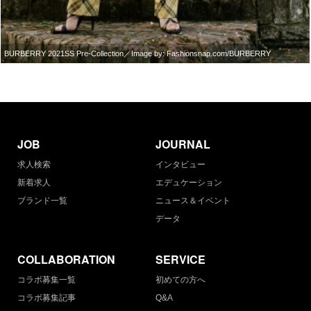
BURBERRY 2021SS Pre-Collection／Image by: Fashionsnap.com/BURBERRY
JOB
JOURNAL
求人検索
インタビュー
新着求人
エデュケーション
ブランド一覧
ニュース＆イベント
データ
COLLABORATION
SERVICE
コラボ募集一覧
初めての方へ
コラボ募集記事
Q&A