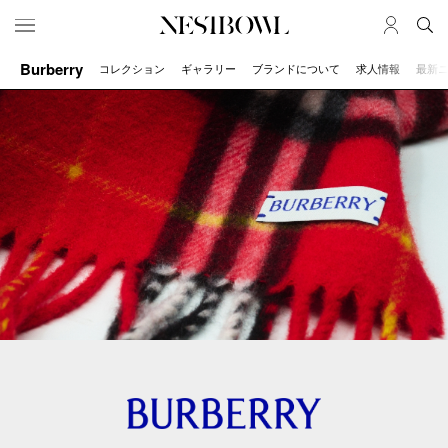
Burberry
コレクション
ギャラリー
ブランドについて
求人情報
最新
HOME
JOB
求人検索
新着求人
ブランド一覧
JOURNAL
COLLABORATION
インタビュー
コラボ募集一覧
エデュケーション
コラボ募集記事
ニュース＆イベント
コラボ実績案内
データ
SERVICE
MEMBER
初めての方へ
ログイン