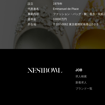
設立
1976年
代表者名
Emmanuel de Place
事業内容
ファッション・バッグ・靴、香水・化
資本金
10000万円
所在地
〒107-0062 東京都港区南青山2‐2‐3
JOB
求人検索
新着求人
ブランド一覧