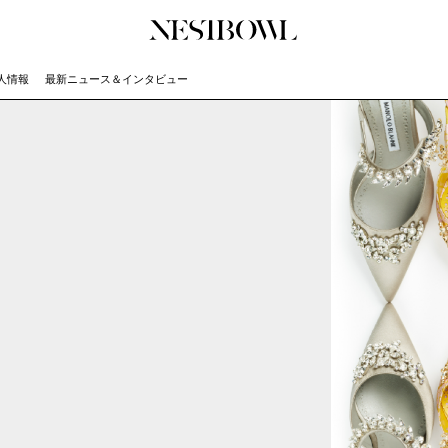
人情報
最新ニュース＆インタビュー
JOURNAL
COLLABORATION
SERV
インタビュー
コラボ募集一覧
初めて
エデュケーション
コラボ募集記事
Q&A
ニュース＆イベント
コラボ実績案内
企業担
データ
企業ロ
）