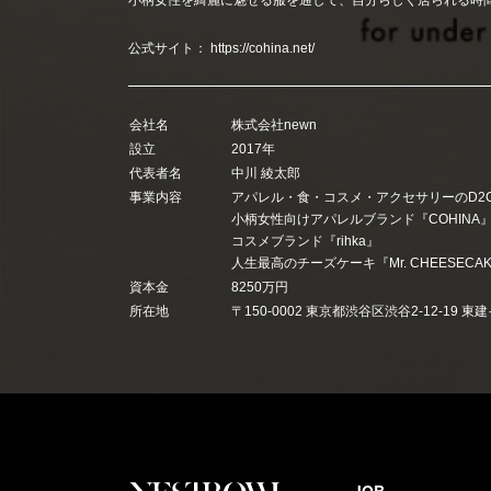
小柄女性を綺麗に魅せる服を通して、自分らしく居られる時
公式サイト：
https://cohina.net/
会社名
株式会社newn
設立
2017年
代表者名
中川 綾太郎
事業内容
アパレル・食・コスメ・アクセサリーのD2
小柄女性向けアパレルブランド『COHINA
コスメブランド『rihka』
人生最高のチーズケーキ『Mr. CHEESEC
資本金
8250万円
所在地
〒150-0002 東京都渋谷区渋谷2-12-19