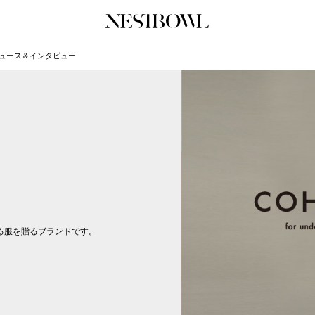
ュース＆インタビュー
JOURNAL
COLLABORATION
SERV
インタビュー
コラボ募集一覧
初めて
エデュケーション
コラボ募集記事
Q&A
ニュース＆イベント
コラボ実績案内
企業担
データ
企業ロ
せる服を贈るブランドです。