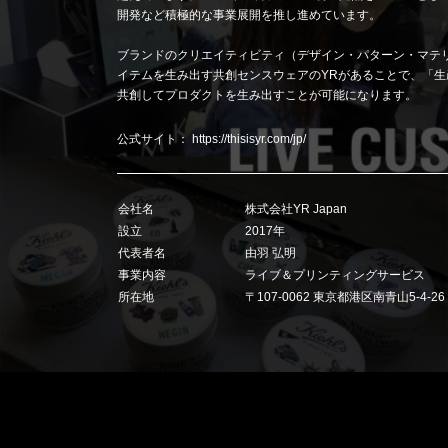
開発など積極的な事業展開を推し進めています。
ブランドのクリエイティビティ（デザイン・パターン・マテ
イテムを生み出す共創センスウェアのYRがあることで、「生
共創してプロダクトを生み出すことが可能になります。
公式サイト：
https://thisisyr.com/jp/
会社名
株式会社YR Japan
設立
2017年
代表者名
由羽 弘明
事業内容
ライブ＆プリンティングサービス
所在地
〒107-0062 東京都港区南青山5-4-2