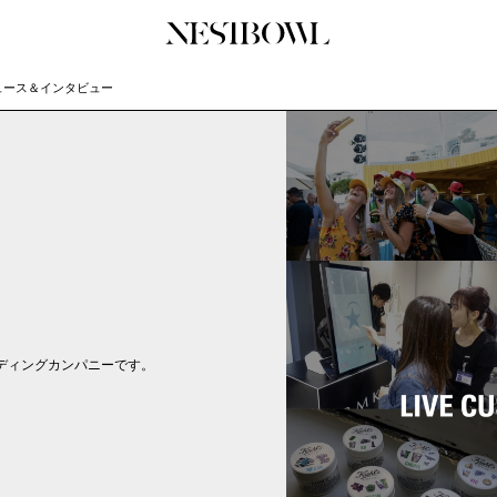
ュース＆インタビュー
JOURNAL
COLLABORATION
SERV
インタビュー
コラボ募集一覧
初めて
エデュケーション
コラボ募集記事
Q&A
ニュース＆イベント
コラボ実績案内
企業担
データ
企業ロ
ーディングカンパニーです。