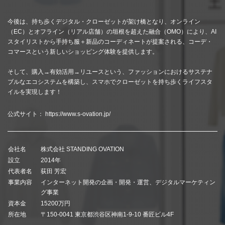
今後は、持ち歩くデジタル・クローゼットが架け橋となり、オンライン
（EC）とオフライン（リアル店舗）の垣根を超えた融合（OMO）により、AI
スタイリストから手持ち服＋新品のコーディネートが提案される、コーデ・
コマースという新しいショッピング体験を提供します。
そして、購入→有効活用→リユースという、ファッションにおけるサステナ
ブルなエコシステムを構築し、スマホでクローゼットを持ち歩くライフスタ
イルを実現します！
公式サイト：
https://www.s-ovation.jp/
会社名
株式会社 STANDING OVATION
設立
2014年
代表者名
荻田 芳宏
事業内容
インターネット開発の企画・開発・運営、デジタルマーケティン
グ事業
資本金
15200万円
所在地
〒150-0041 東京都渋谷区神南1-9-10 番匠ビル4F