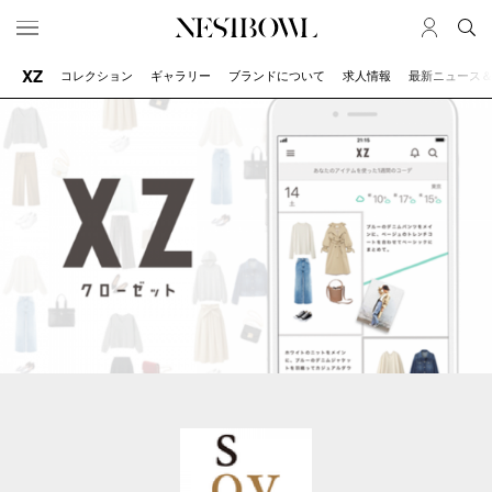
XZ
コレクション
ギャラリー
ブランドについて
求人情報
最新ニュース
HOME
JOB
求人検索
新着求人
ブランド一覧
JOURNAL
COLLABORATION
インタビュー
コラボ募集一覧
エデュケーション
コラボ募集記事
ニュース＆イベント
コラボ実績案内
データ
SERVICE
MEMBER
初めての方へ
ログイン