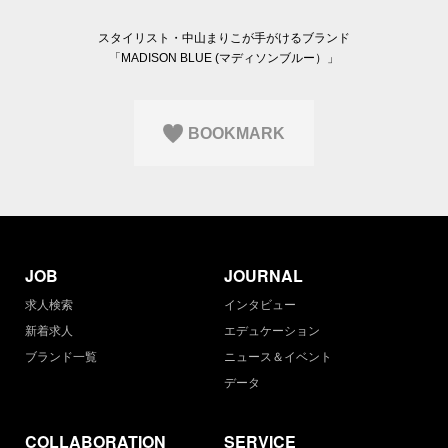
Q&A
会員登録
企業担当の方へ
スタイリスト・中山まりこが手がけるブランド
企業ログイン
「MADISON BLUE (マディソンブルー）」
BOOKMARK
プライバシーポリシー
利用規約
運営会社
JOB
JOURNAL
求人検索
インタビュー
新着求人
エデュケーション
ブランド一覧
ニュース＆イベント
データ
COLLABORATION
SERVICE