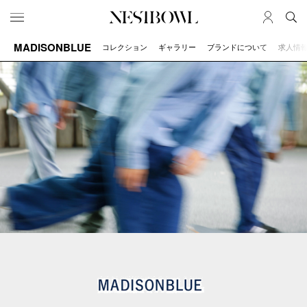
MADISONBLUE
コレクション
ギャラリー
ブランドについて
求人情
HOME
JOB
求人検索
新着求人
ブランド一覧
JOURNAL
COLLABORATION
インタビュー
コラボ募集一覧
エデュケーション
コラボ募集記事
ニュース＆イベント
コラボ実績案内
データ
SERVICE
MEMBER
初めての方へ
ログイン