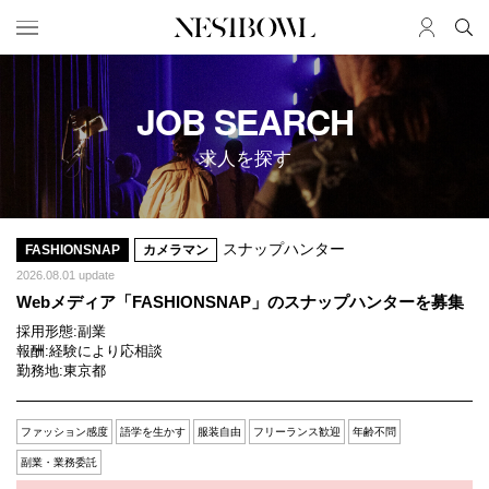
HOME
JOB
JOB SEARCH
求人検索
求人を探す
新着求人
ブランド一覧
JOURNAL
COLLABORATION
スナップハンター
FASHIONSNAP
カメラマン
2026.08.01 update
インタビュー
コラボ募集一覧
Webメディア「FASHIONSNAP」のスナップハンターを募集
エデュケーション
コラボ募集記事
採用形態:
副業
ニュース＆イベント
コラボ実績案内
報酬:
経験により応相談
データ
勤務地:
東京都
SERVICE
MEMBER
ファッション感度
語学を生かす
服装自由
フリーランス歓迎
年齢不問
副業・業務委託
初めての方へ
ログイン