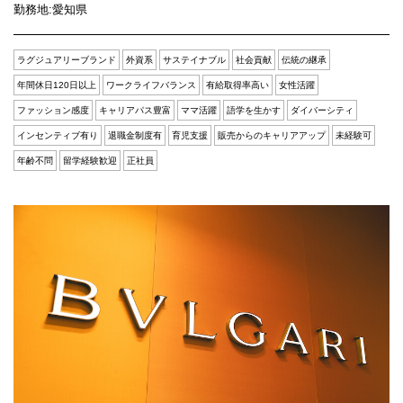
Q&A
会員登録
勤務地:
愛知県
企業担当の方へ
企業ログイン
ラグジュアリーブランド
外資系
サステイナブル
社会貢献
伝統の継承
年間休日120日以上
ワークライフバランス
有給取得率高い
女性活躍
ファッション感度
キャリアパス豊富
ママ活躍
語学を生かす
ダイバーシティ
インセンティブ有り
退職金制度有
育児支援
販売からのキャリアアップ
未経験可
プライバシーポリシー
年齢不問
留学経験歓迎
正社員
利用規約
運営会社