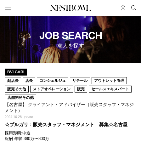
HOME
JOB
JOB SEARCH
求人検索
求人を探す
新着求人
ブランド一覧
JOURNAL
COLLABORATION
BVLGARI
副店長
店長
コンシェルジュ
リテール
アウトレット管理
インタビュー
コラボ募集一覧
販売その他
ストアオペレーション
販売
セールスエキスパート
エデュケーション
コラボ募集記事
店舗開発その他
ニュース＆イベント
コラボ実績案内
【名古屋】 クライアント・アドバイザー（販売スタッフ・マネジ
データ
メント）
2024.10.28 update
SERVICE
MEMBER
☆ブルガリ：販売スタッフ・マネジメント 募集☆名古屋
採用形態:
中途
初めての方へ
ログイン
報酬:
年収 380万〜800万