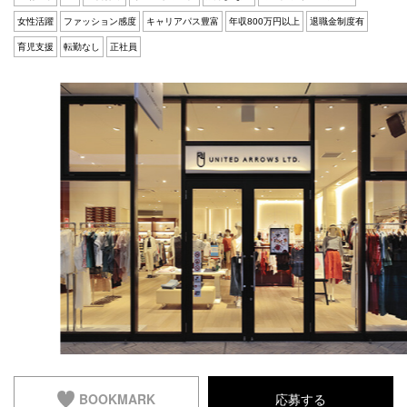
Q&A
会員登録
女性活躍
ファッション感度
キャリアパス豊富
年収800万円以上
退職金制度有
企業担当の方へ
育児支援
転勤なし
正社員
企業ログイン
プライバシーポリシー
利用規約
運営会社
BOOKMARK
応募する