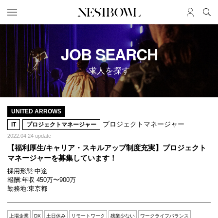
HOME
JOB
JOB SEARCH
求人検索
求人を探す
新着求人
ブランド一覧
JOURNAL
COLLABORATION
UNITED ARROWS
プロジェクトマネージャー
IT
プロジェクトマネージャー
インタビュー
コラボ募集一覧
2022.04.24 update
エデュケーション
コラボ募集記事
【福利厚生/キャリア・スキルアップ制度充実】プロジェクト
ニュース＆イベント
コラボ実績案内
マネージャーを募集しています！
データ
採用形態:
中途
報酬:
年収 450万〜900万
勤務地:
東京都
SERVICE
MEMBER
初めての方へ
ログイン
上場企業
DX
土日休み
リモートワーク
残業少ない
ワークライフバランス