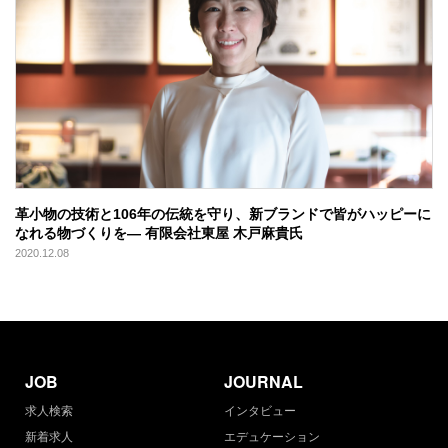
革小物の技術と106年の伝統を守り、新ブランドで皆がハッピーに
なれる物づくりを― 有限会社東屋 木戸麻貴氏
2020.12.08
JOB
JOURNAL
求人検索
インタビュー
新着求人
エデュケーション