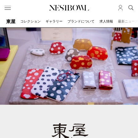
東屋
コレクション
ギャラリー
ブランドについて
求人情報
最新ニュー
HOME
JOB
求人検索
新着求人
ブランド一覧
JOURNAL
COLLABORATION
インタビュー
コラボ募集一覧
エデュケーション
コラボ募集記事
ニュース＆イベント
コラボ実績案内
データ
SERVICE
MEMBER
初めての方へ
ログイン