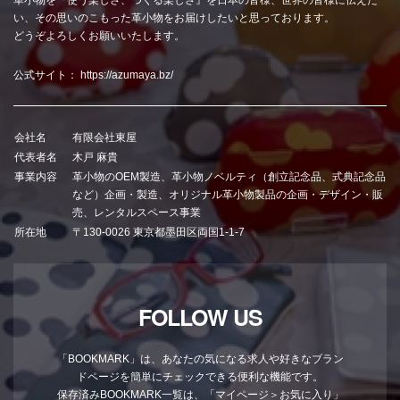
い、その思いのこもった革小物をお届けしたいと思っております。
どうぞよろしくお願いいたします。
公式サイト：
https://azumaya.bz/
会社名
有限会社東屋
代表者名
木戸 麻貴
事業内容
革小物のOEM製造、革小物ノベルティ（創立記念品、式典記念品
など）企画・製造、オリジナル革小物製品の企画・デザイン・販
売、レンタルスペース事業
所在地
〒130-0026 東京都墨田区両国1-1-7
FOLLOW US
「BOOKMARK」は、あなたの気になる求人や好きなブラン
ドページを簡単にチェックできる便利な機能です。
保存済みBOOKMARK一覧は、「マイページ＞お気に入り」