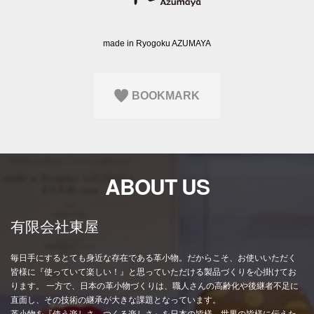
Q&A
会員登録
企業担当の方へ
企業ログイン
made in Ryogoku AZUMAYA
BOOKMARK
プライバシーポリシー
利用規約
運営会社
ABOUT US
有限会社東屋
毎日手にするとても身近な存在である革小物。だからこそ、お使いいただく
皆様に『使っていて楽しい！』と思っていただける製品づくりを心掛けてお
ります。 一方で、日本の革小物づくりは、職人さんの高齢化や後継者不足に
直面し、その技術の継承が大きな課題となっています。
革小物を『使う楽しさ、つくる楽しさ』を日本の皆様、世界の皆様に伝えた