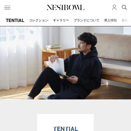
TENTIAL
コレクション
ギャラリー
ブランドについて
求人情報
最新
HOME
JOB
求人検索
新着求人
ブランド一覧
JOURNAL
COLLABORATION
インタビュー
コラボ募集一覧
エデュケーション
コラボ募集記事
ニュース＆イベント
コラボ実績案内
データ
SERVICE
MEMBER
初めての方へ
ログイン