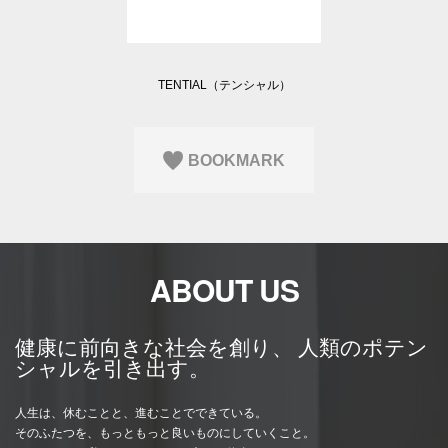
Q&A
会員登録
企業担当の方へ
企業ログイン
TENTIAL（テンシャル）
BOOKMARK
プライバシーポリシー
利用規約
運営会社
ABOUT US
健康に前向きな社会を創り、 人類のポテン
シャルを引き出す。
人生は、休むことと、進むことでできている。
そのふたつを、もっともっと良いものにしていくこと。