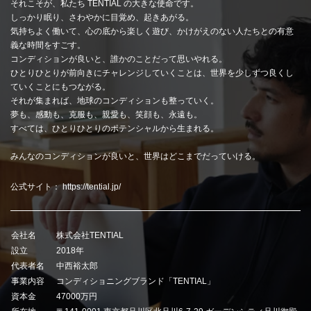
それこそが、私たち TENTIAL の大きな使命です。
しっかり眠り、さわやかに目覚め、起きあがる。
気持ちよく働いて、心の底から楽しく遊び、かけがえのない人たちとの有意
義な時間をすごす。
コンディションが良いと、誰かのことだって思いやれる。
ひとりひとりが前向きにチャレンジしていくことは、世界を少しずつ良くし
ていくことにもつながる。
それが集まれば、地球のコンディションも整っていく。
夢も、感動も、克服も、親愛も、笑顔も、永遠も。
すべては、ひとりひとりのポテンシャルから生まれる。
みんなのコンディションが良いと、世界はどこまでだっていける。
公式サイト：
https://tential.jp/
会社名
株式会社TENTIAL
設立
2018年
代表者名
中西裕太郎
事業内容
コンディショニングブランド「TENTIAL」
資本金
47000万円