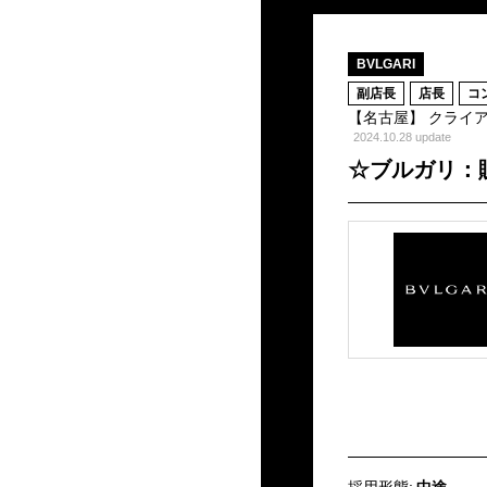
BVLGARI
副店長
店長
コ
【名古屋】 クライ
2024.10.28 update
☆ブルガリ：