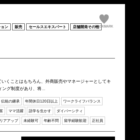
BOOKMARK
ション
販売
セールスエキスパート
店舗開発その他
極めていくことはもちろん、外商販売やマネージャーとしてキ
グ制度があり、将...
伝統の継承
年間休日120日以上
ワークライフバランス
富
ママ活躍
語学を生かす
ダイバーシティ
リアアップ
未経験可
年齢不問
留学経験歓迎
正社員