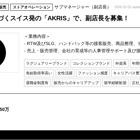
サブマネージャー（副店長）
販売
ストアオペレーション
2026.02.02 upda
づくスイス発の「AKRIS」で、副店長を募集！
＜業務内容＞
- RTW及びSLG、ハンドバック等の接客販売、商品整理
- 売上・販売管理、会社の育成等の人事管理サポート及び接
ラグジュアリーブランド
コレクションブランド
外資系
年間
有給取得率高い
女性活躍
ファッション感度
キャリアパス豊
退職金制度有
販売からのキャリアアップ
留学経験歓迎
正社
50万