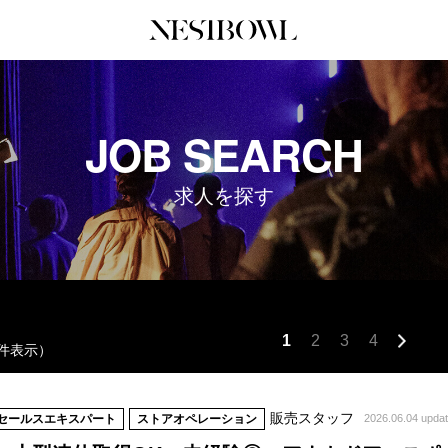
JOURNAL
COLLABORATION
SERV
JOB SEARCH
インタビュー
コラボ募集一覧
初めて
エデュケーション
コラボ募集記事
Q&A
求人を探す
ニュース＆イベント
コラボ実績案内
企業担
データ
企業ロ
1
2
3
4
0件表示）
販売スタッフ
セールスエキスパート
ストアオペレーション
2026.06.04 upda