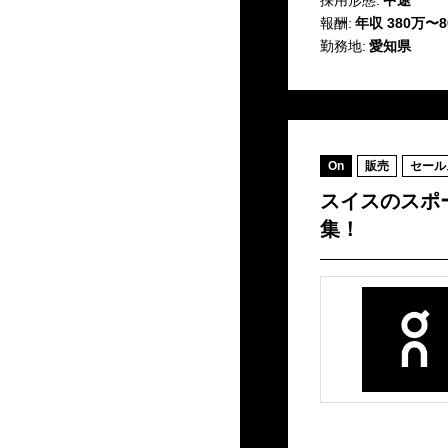
採用形態:
中途
報酬:
年収 380万〜8
勤務地:
愛知県
On
販売
セール
スイスのスポ
集！