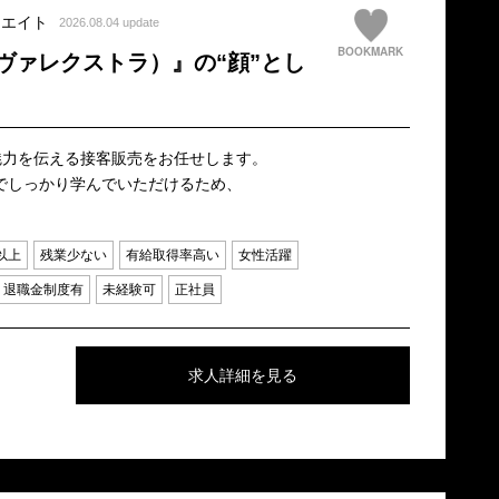
シエイト
2026.08.04 update
BOOKMARK
（ヴァレクストラ）』の“顔”とし
の魅力を伝える接客販売をお任せします。
でしっかり学んでいただけるため、
以上
残業少ない
有給取得率高い
女性活躍
退職金制度有
未経験可
正社員
求人詳細を見る