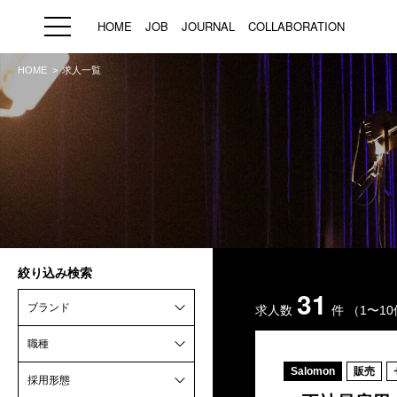
HOME
JOB
JOURNAL
COLLABORATION
HOME
求人一覧
HOME
JOB
求人検索
新着求人
ブランド一覧
絞り込み検索
プライバシーポリシー
利用規約
運営会社
31
ブランド
求人数
件
（1〜1
職種
Salomon
販売
採用形態