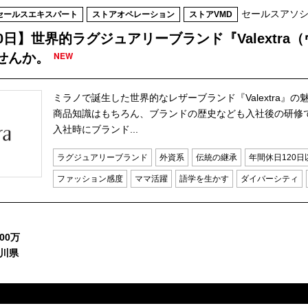
セールスアソ
セールスエキスパート
ストアオペレーション
ストアVMD
0日】世界的ラグジュアリーブランド『Valextra
NEW
せんか。
ミラノで誕生した世界的なレザーブランド『Valextra』
商品知識はもちろん、ブランドの歴史なども入社後の研修
入社時にブランド...
ラグジュアリーブランド
外資系
伝統の継承
年間休日120日
ファッション感度
ママ活躍
語学を生かす
ダイバーシティ
00万
奈川県