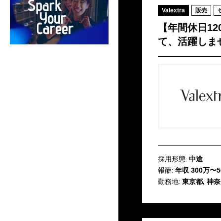
Valextra
販売
【年間休日12
て、活躍しま
採用形態:
中途
報酬:
年収 300万〜5
勤務地:
東京都, 神