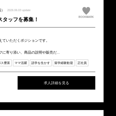
西）
2026.06.03 update
BOOKMARK
アスタッフを募集！
支えていただくポジションです。
フに寄り添い、商品の説明や販売だ...
パス豊富
ママ活躍
語学を生かす
留学経験歓迎
正社員
求人詳細を見る