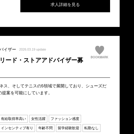
求人詳細を見る
バイザー
2026.03.19 update
BOOKMARK
でリード・ストアアドバイザー募
ネス、そしてテニスの5領域で展開しており、シューズだ
の提案を可能にしています。
有給取得率高い
女性活躍
ファッション感度
インセンティブ有り
年齢不問
留学経験歓迎
転勤なし