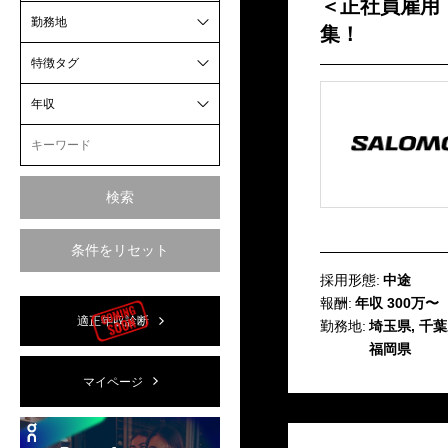
＜正社員雇用
勤務地
集！
特徴タグ
年収
検索
条件をリセット
採用形態:
中途
報酬:
年収 300万〜
適正年収診断
勤務地:
埼玉県, 千葉
福岡県
マイページ