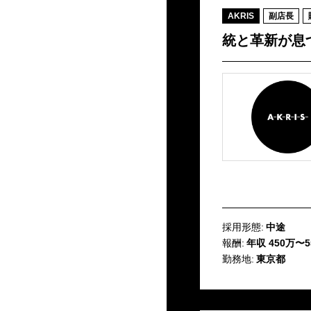
AKRIS
副店長
統と革新が息
採用形態:
中途
報酬:
年収 450万〜5
勤務地:
東京都