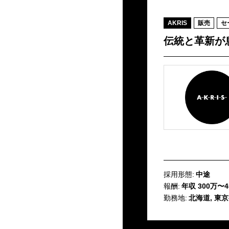
AKRIS
販売
セ
伝統と革新が
採用形態:
中途
報酬:
年収 300万〜4
勤務地:
北海道, 東京