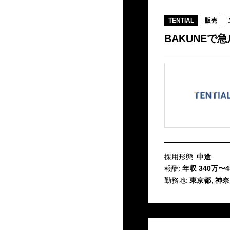
TENTIAL
販売
BAKUNEで
採用形態:
中途
報酬:
年収 340万〜4
勤務地:
東京都, 神奈