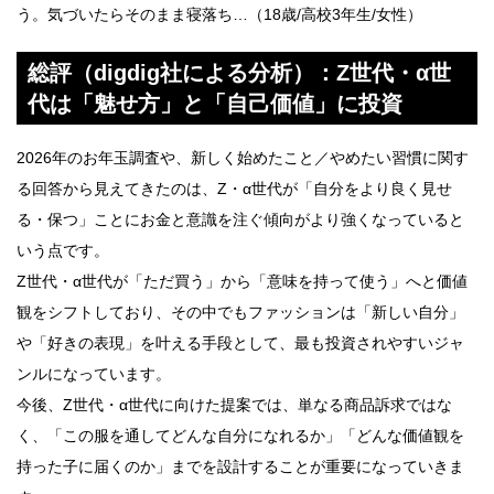
う。気づいたらそのまま寝落ち…（18歳/高校3年生/女性）
総評（digdig社による分析）：Z世代・α世
代は「魅せ方」と「自己価値」に投資
2026年のお年玉調査や、新しく始めたこと／やめたい習慣に関す
る回答から見えてきたのは、Z・α世代が「自分をより良く見せ
る・保つ」ことにお金と意識を注ぐ傾向がより強くなっていると
いう点です。
Z世代・α世代が「ただ買う」から「意味を持って使う」へと価値
観をシフトしており、その中でもファッションは「新しい自分」
や「好きの表現」を叶える手段として、最も投資されやすいジャ
ンルになっています。
今後、Z世代・α世代に向けた提案では、単なる商品訴求ではな
く、「この服を通してどんな自分になれるか」「どんな価値観を
持った子に届くのか」までを設計することが重要になっていきま