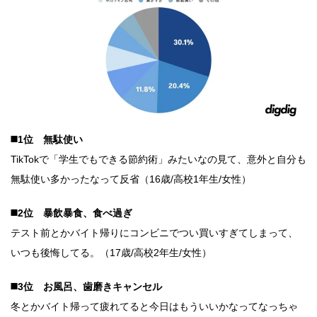
◼️1位 無駄使い
TikTokで「学生でもできる節約術」みたいなの見て、意外と自分も
無駄使い多かったなって反省（16歳/高校1年生/女性）
◼️2位 暴飲暴食、食べ過ぎ
テスト前とかバイト帰りにコンビニでつい買いすぎてしまって、
いつも後悔してる。（17歳/高校2年生/女性）
◼️3位 お風呂、歯磨きキャンセル
冬とかバイト帰って疲れてると今日はもういいかなってなっちゃ