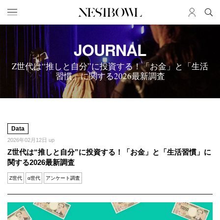
HOME
JOURNAL
JOB
求人検索
Z世代は“推しと自分”に投資する！「お金」と「生活
新着求人
習慣」に関する2026最新調査
ブランド一覧
JOURNAL
COLLABORATION
インタビュー
コラボ募集一覧
Data
エデュケーション
コラボ募集記事
2026年02月12日 up
Z世代は“推しと自分”に投資する！「お金」と「生活習慣」に
ニュース＆イベント
コラボ実績案内
関する2026最新調査
データ
Z世代
α世代
アンケート調査
SERVICE
MEMBER
初めての方へ
ログイン