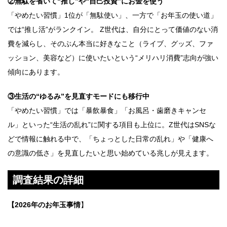
②無駄を省いて“推し”や“自己投資”にお金を使う
「やめたい習慣」1位が「無駄使い」、一方で「お年玉の使い道」
では“推し活”がランクイン。 Z世代は、自分にとって価値のない消
費を減らし、そのぶん本当に好きなこと（ライブ、グッズ、ファ
ッション、美容など）に使いたいという“メリハリ消費”志向が強い
傾向にあります。
③生活の“ゆるみ”を見直すモードにも移行中
「やめたい習慣」では「暴飲暴食」「お風呂・歯磨きキャンセ
ル」といった“生活の乱れ”に関する項目も上位に。Z世代はSNSな
どで情報に触れる中で、「ちょっとした日常の乱れ」や「健康へ
の意識の低さ」を見直したいと思い始めている兆しが見えます。
調査結果の詳細
【2026年のお年玉事情
】