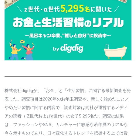
Q&A
会員登録
企業担当の方へ
企業ログイン
プライバシーポリシー
利用規約
運営会社
株式会社digdigが、「お金」と「生活習慣」に関する最新調査を発
表した。調査項目は2026年のお年玉調査や、新しく始めたこと／
やめたい習慣に関する内容で、調査対象は同社が運営するメディ
アの読者（ Z世代およびα世代）の女子5,295名だ。調査の結果
は、ファッションやSNS、カルチャーに敏感な若年層のリアルな
今を示すものであり、日々変化するトレンドを把握する上では貴