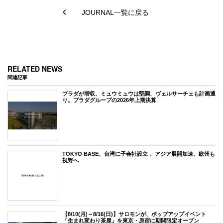
JOURNAL一覧に戻る
RELATED NEWS
関連記事
プラダが増収、ミュウミュウは堅調、ヴェルサーチェも計画通
り。プラダグループの2026年上期決算
TOKYO BASE、台湾に子会社設立 。アジア展開加速、欧州も
視野へ
【8/10(月)～8/16(日)】サロモンが、ポップアップイベント
「生まれ変わり茶屋」を東京・原宿に期間限定オープン