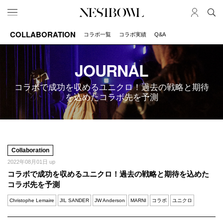
COLLABORATION
コラボ一覧
コラボ実績
Q&A
HOME
JOB
求人検索
JOURNAL
新着求人
コラボで成功を収めるユニクロ！過去の戦略と期待
ブランド一覧
を込めたコラボ先を予測
JOURNAL
COLLABORATION
インタビュー
コラボ募集一覧
エデュケーション
コラボ募集記事
Collaboration
ニュース＆イベント
コラボ実績案内
2022年08月01日 up
データ
コラボで成功を収めるユニクロ！過去の戦略と期待を込めた
コラボ先を予測
SERVICE
MEMBER
Christophe Lemaire
JIL SANDER
JW Anderson
MARNI
コラボ
ユニクロ
初めての方へ
ログイン