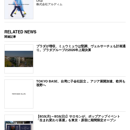
Ohal
株式会社アルディム
RELATED NEWS
関連記事
プラダが増収、ミュウミュウは堅調、ヴェルサーチェも計画通
り。プラダグループの2026年上期決算
TOKYO BASE、台湾に子会社設立 。アジア展開加速、欧州も
視野へ
【8/10(月)～8/16(日)】サロモンが、ポップアップイベント
「生まれ変わり茶屋」を東京・原宿に期間限定オープン